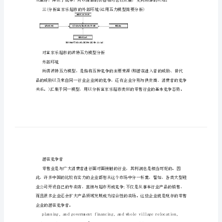
——实地调查校园“宜家乐超市”，
竞
争
一(宜家乐超市简介
模
型
分
行自我服务
析
宜
家
乐
超
市