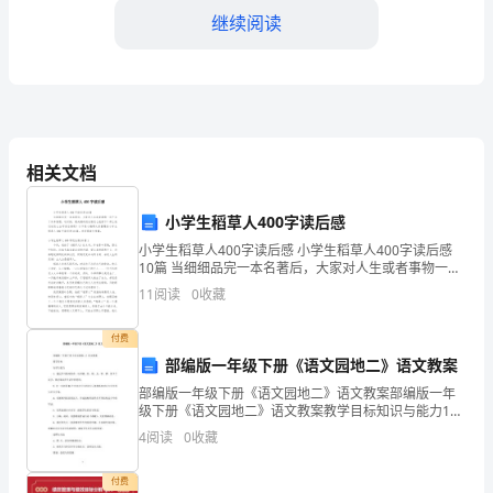
乐
继续阅读
超
市”
企
潜在竞争者
业
相关文档
经
小学生稻草人400字读后感
营
小学生稻草人400字读后感 小学生稻草人400字读后感
环
10篇 当细细品完一本名著后，大家对人生或者事物一定
产生了许多感想，这时候，最关键的读后感怎么能落
11
阅读
0
收藏
境
下！那么我们该怎么去写读后感呢？以
企业的潜在竞争者。
分
付费
部编版一年级下册《语文园地二》语文教案
析
部编版一年级下册《语文园地二》语文教案部编版一年
级下册《语文园地二》语文教案教学目标知识与能力1．
——
通过学习量词短语，认识辆、匹、册、支、铅、棵、架7
4
阅读
0
收藏
个汉字，体会量词在生活中的使用。2．进一步巩固26个
实
付费