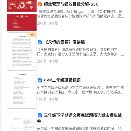
地
绩效管理与绩效目标分解-GEC
调
- 绩效管理与绩效目标分解-gec - 目录 - CONTENTS - 绩
效管理概述绩效目标分解绩效考核与评估绩效改进与提
查
升绩
2
阅读
0
收藏
校
付费
园
《永恒的青春》演讲稿
《永恒的青春》演讲稿尊敬的各位领导、亲爱的同学
“宜
们：大家好！我今天非常荣幸站在这里，为大家带来一
篇题为《永恒的青春》的演讲稿。青春是我们每个人都
2
阅读
0
收藏
家
拥有的一段时光，它是我们的宝贵财富，更是我们追求
梦想的起点
乐
小学二年级班级标语
超
小学二年级班级标语小学二年级班级标语1、贵在坚持 难
市”，
在坚持 成在坚持2、今天多一份拼搏 明天多几份欢笑3、
笔耕书上除勤奋无他，舟行学海有远志领航4、书籍是人
1
阅读
0
收藏
类进步的阶梯——高尔基5、为中华之
运
用
三年级下学期语文摸底试题精选期末模拟试
卷
五
三年级下学期语文摸底试题精选期末模拟试卷时间：90