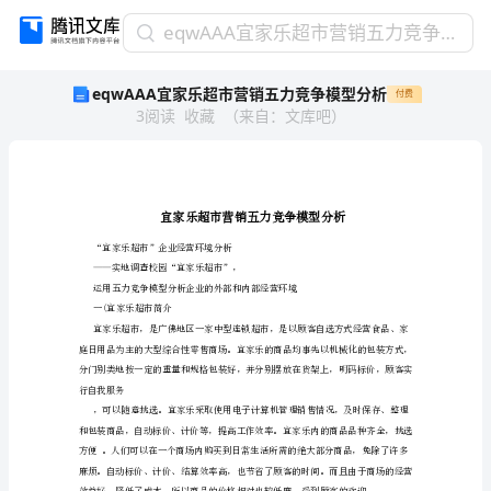
eqwAAA
eqwAAA宜家乐超市营销五力竞争模型分析
宜
eqwAAA宜家乐超市营销五力竞争模型分析
付费
家
3
阅读
收藏
（
来自
：
文库吧
）
乐
超
市
营
销
五
力
“宜家乐超市”企业经营环境分析