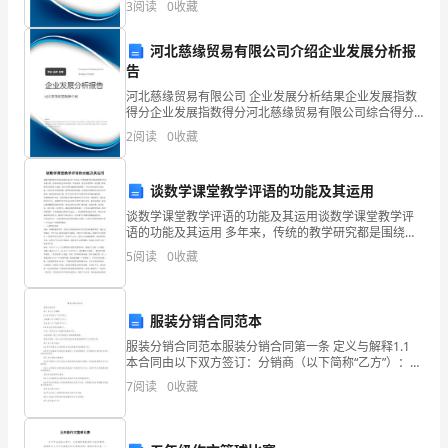
3
阅读
0
收藏
至
企业创新、企业风险、企业活力四个维度对企业发展情
况进
2024
河北慈缘贸易有限公司介绍企业发展分析报
告
年
河北慈缘贸易有限公司 企业发展分析结果企业发展指数
得分企业发展指数得分河北慈缘贸易有限公司综合得分
3
说明：企业发展指数根据企业规模、企业创新、企业风
2
阅读
0
收藏
险、企业活力四个维度对企业发展情况进行评价。该企
月
业的
1
谈数学课堂教学评语的功能及其运用
日
谈数学课堂教学评语的功能及其运用谈数学课堂教学评
语的功能及其运用 多年来，传统的教学研究都是围绕学
科自身进行的，诸如如何进行知识传授、学法指导、能
展
5
阅读
0
收藏
力培养等等，而忽视了课堂教学评语的育人功能。而许
多教学
览
服装分销合同范本
地
服装分销合同范本服装分销合同第一条 定义与解释1.1
点：
本合同由以下双方签订：分销商（以下简称“乙方”）：供
应商（以下简称“甲方”）：1.2 本合同中的术语如下：产
7
阅读
0
收藏
海
品：指甲方生产或拥有的服装产品。分销区
南