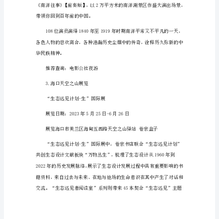
情)
2023
海
口
2、海口电影公社《南洋往事》
端
每周二-周日
午
节
景
区
演出地点：海
活
动
详