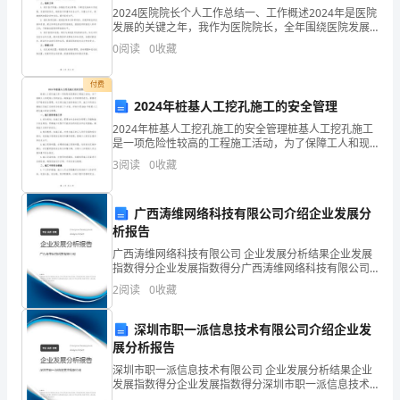
书
2024医院院长个人工作总结一、工作概述2024年是医院
发展的关键之年，我作为医院院长，全年围绕医院发展
房
和病患健康需求，紧密结合国家和地方的发展战略，全
华民族精神。
0
阅读
0
收藏
面开展各项工作。在过去一年中，我注重医院的内外部
展”
付费
推荐查询：电影公社夜游
展
2024年桩基人工挖孔施工的安全管理
2024年桩基人工挖孔施工的安全管理桩基人工挖孔施工
览
是一项危险性较高的工程施工活动，为了保障工人和现
3.海口天空之山展览
场人员的安全，确保施工工作的顺利进行，需要进行严
3
阅读
0
收藏
时
格的安全管理。本文将从施工前的准备工作、施工中的
安全
间：
“生态远见计划-生”国际展
广西涛维网络科技有限公司介绍企业发展分
2023
析报告
广西涛维网络科技有限公司 企业发展分析结果企业发展
年
指数得分企业发展指数得分广西涛维网络科技有限公司
综合得分说明：企业发展指数根据企业规模、企业创
4
2
阅读
0
收藏
新、企业风险、企业活力四个维度对企业发展情况进行
评价。
月
深圳市职一派信息技术有限公司介绍企业发
展分析报告
13
深圳市职一派信息技术有限公司 企业发展分析结果企业
日
发展指数得分企业发展指数得分深圳市职一派信息技术
有限公司综合得分说明：企业发展指数根据企业规模、