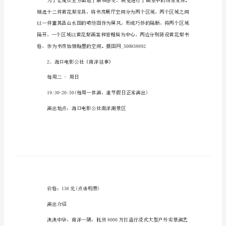
情)
2023海口端午节景区活动详情
2023
海
口
端
展览地点：海南省博物馆特展馆
午
节
费用：免费
景
区
查询：博物馆预约入馆指南
活
动
(详