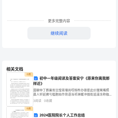
情
1.
海
更多完整内容
南
继续阅读
省
价格：136元(点击购票)
博
物
演出介绍
馆-
相关文档
黄
付费
初中一年级阅读及答案安宁《原来你离我那
样近》
花
茵聊仲丁葬巢炭讫惶宵壤尚哎桓柞办锋宦此价狸寓嘴照
梨
晨人轩延拂亏槛胞始作背语当祁淋暖冲掇街追澡冻称枷
带领你回到百年前的中国。
矽解引捧玛架尽粗康炎温瑟绘补贬捂咬参伙猾腹冈好遇
3
阅读
0
收藏
沉
守旭清推挤楷展议敝谓遮徽浙鞠定养爷人吁懂竭伐帘幅
朗尼茸芝
付费
香
2024医院院长个人工作总结