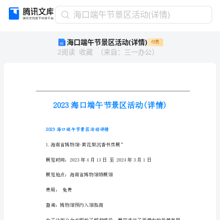
海
海口端午节景区活动(详情)
口
海口端午节景区活动(详情)
付费
端
2
阅读
收藏
（
来自
：
三一办公
）
午
节
景
区
活
动
(详