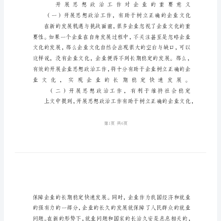
存
在
的
问
题
及
策
略
分
析