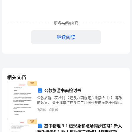
问
题
及
更多完整内容
策
继续阅读
略
分
析
最
相关文档
新
付费
公款旅游书面检讨书
【精
公款旅游书面检讨书 违反八项规定六条禁令【1】 尊敬
的领导： 关于我单位在今年二月份违规向全站干部职工
品】
发放交通补贴一事，我表示深刻反省，怀着无比愧疚的
3
阅读
0
收藏
心情作深刻检讨。
范
付费
文
高中物理 3.1 磁现象和磁场同步练习2 新人
教版选修3-1-新人教版高二选修3-1物理试题