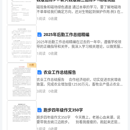
参
磁现象和磁场绿色通道 通过本章的学习，要了解地磁场
不单单给我们确定方向，还对生物起到保护作用.例3 在
考
做“奥斯特实验”时，下列操作中现象最明显的是（ ）A.沿
1
阅读
0
收藏
电流方向放置磁针，使磁针在导
文
献
2025年后勤工作总结精编
2025年后勤工作总结精编在过去的一年中，遵循学校领
专
导的正确指导和关怀，我深入学习相关理论，以微笑服
务为职责，以学生满意度为目标，扎实地从事后勤服务
1
阅读
0
收藏
业
工作。以下是我个人工作总结的概述：1. 持续学习，与
论
付费
农业工作总结报告
文
农业工作总结报告 合作经济组织，切实促进农民增收
企
致富。完成农业增加值12530万元，畜牧业产值占农业
总产值比重达55%以上，农民人均纯收入达到7220元；
3
阅读
0
收藏
无公害果蔬生产投入品合格率达100%
业
思
跑步四年级作文350字
想
跑步四年级作文350字 今天晚上，老爸心血来潮，说
要带我去姚江边跑步。 别看我瘦瘦的，跑起来还挺有
政
劲的。倒是老爸，他跑得动吗？我老爸呀，从背影看不
1
阅读
0
收藏