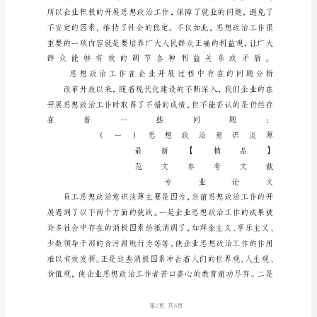
企
业
思
想
政
治
工
作
中
存
在
的