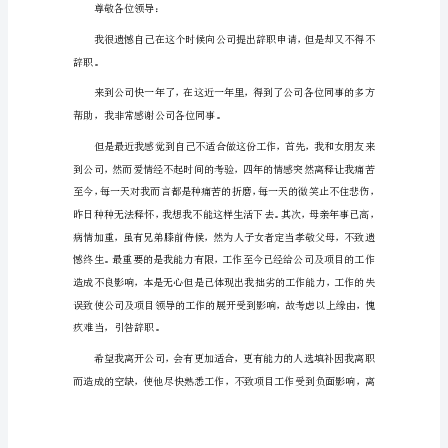
报
告
素，对我的辞职申请予以考虑并批准
2024
年
工
赢，蒸蒸日上！
作
此致
失
职
敬礼！
的
辞
辞职人：__x
职
报