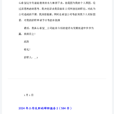
职
尊敬的领导：
报
告
您好！
2024
年
工
作
失
职
的
辞
职