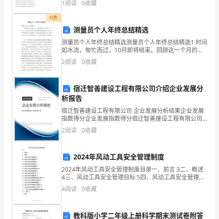
疚难当，引咎辞职。
职
1
阅读
0
收藏
B.总体单位数C.各组的单位数占总体单位数
付费
信。
测量员个人年终总结精选
首
测量员个人年终总结精选测量员个人年终总结精选1 时间
如水流，匆忙而过，10月即将结束。回顾这一个月的工
先，
作，我们有喜有忧。喜在我和同事们渐渐的在进步，忧
2
阅读
0
收藏
的是间或会犯点低级错误。当然人都有犯错的时
感
宿迁智善建设工程有限公司介绍企业发展分
谢
析报告
领
宿迁智善建设工程有限公司 企业发展分析结果企业发展
指数得分企业发展指数得分宿迁智善建设工程有限公司
导
综合得分说明：企业发展指数根据企业规模、企业创
2
阅读
0
收藏
新、企业风险、企业活力四个维度对企业发展情况进行
及
评价。
2024年风动工具安全管理制度
同
2024年风动工具安全管理制度目录一、前言 3二、概述
事
4三、风动工具安全管理目标 5四、风动工具安全管理要
求 64.1 风动工具安全管理组织 64.2 风动工具安全管理
4
阅读
0
收藏
在
责任 64.3 风动工具安全管
这
教科版小学二年级上册科学期末测试卷附答