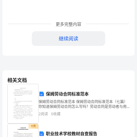
告
1（412
字）
更多完整内容
尊
继续阅读
敬
x月x日
的
领
导：
相关文档
您
保姆劳动合同标准范本
好！
尊敬各位领导：
保姆劳动合同标准范本 保姆劳动合同标准范本（七篇）
感
你知道保姆劳动合同怎么写吗？劳动合同是劳动者与用
人单位确立劳动关系、明确双方权利和义务的协议，建
2
阅读
0
收藏
谢
立劳动关系应当订立劳动合同。今日的我
您
辞职。
付费
职业技术学校教材自查报告