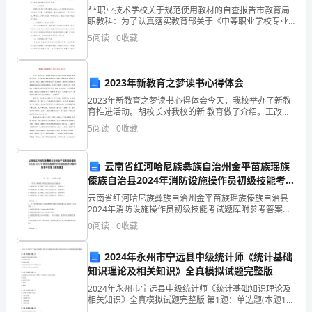
抽
**职业技术学校关于规范使用教材的自查报告市教育局
职教科：为了认真落实教育部关于《中等职业学校专业
出
教学标准和国家规划教材使用的管理规定》，根据《**
5
阅读
0
收藏
市教育局关于开展中等职业学校教材规范使用自检自查
帮助，我非常感谢公司各位同事。
宝
的通
贵
2023年新教育之梦读书心得体会
的
2023年新教育之梦读书心得体会今天，我校举办了新教
育推进活动。胡校长对我校的新 教育做了介绍。王改梅
时
老师和杜慧琳老师分别做了精彩的晨 诵和绘本公开课。
5
阅读
0
收藏
课后，我校老师积极研讨，探究教法。教 研室的领导
间
云南省红河哈尼族彝族自治州金平苗族瑶族
来
傣族自治县2024年消防设施操作员初级技能考试
题库附参考答案【模拟题】
读
云南省红河哈尼族彝族自治州金平苗族瑶族傣族自治县
2024年消防设施操作员初级技能考试题库附参考答案
阅
【模拟题】 第一部分 单选题(50题) 1、下列关于蝶阀密
0
阅读
0
收藏
封性能试验的说法正确的是（ ）。A.应
我
2024年永州市宁远县中级统计师《统计基础
的
知识理论及相关知识》全真模拟试题完整版
2024年永州市宁远县中级统计师《统计基础知识理论及
辞
相关知识》全真模拟试题完整版 第1题：单选题(本题1
分)加权算术平均中权数的实质是（ ）。A.各组的单位数