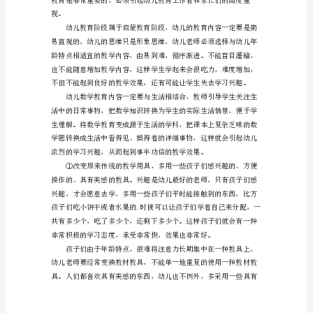
方
法
幼
儿
点滴滴随时随地教孩子们学习数学。
数
学
的
特
性。
点
和
教
育
方