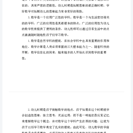
方
法
幼
学，并对此进展理解和应用。
儿
数
学
的
特
重要性和趣味性。
点
和
教
育