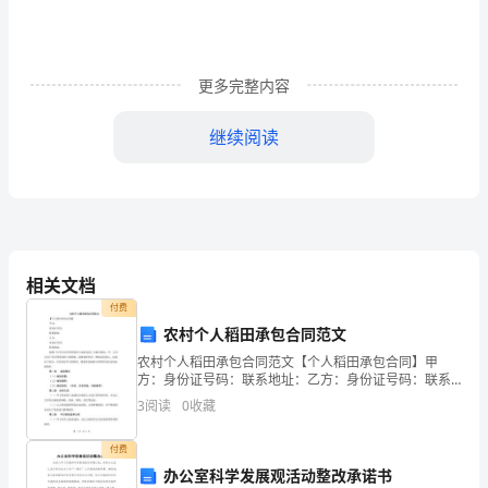
法
更多完整内容
导
继续阅读
语：
数
学
是
相关文档
人
付费
体
农村个人稻田承包合同范文
农村个人稻田承包合同范文【个人稻田承包合同】甲
视。
的
方：身份证号码：联系地址：乙方：身份证号码：联系
地址：根据《中华人民共和国农村土地承包法》及相关
头
3
阅读
0
收藏
规定，甲、乙双方为了充分利用农村土地资源，发展农
村经济，增
脑
付费
办公室科学发展观活动整改承诺书