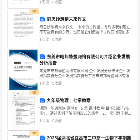
的
1
阅读
0
收藏
定指出，饮酒驾车是指车辆驾驶人员血液中的酒精含
根
付费
奇思妙想猜未来作文
底
奇思妙想猜未来作文 未来的世界里，有许多我们现在
不可能拥有的东西，也正是它们使这个世界变得更加多
课。
彩。 在未来，地球上的沙漠面积越来越少，绿色越来
1
阅读
0
收藏
越多。为解决大气污染问题，人们研制出了生态汽车，
在
我
东莞市皓邦蜂盟网络有限公司介绍企业发展
分析报告
们
东莞市皓邦蜂盟网络有限公司 企业发展分析结果企业发
展指数得分企业发展指数得分东莞市皓邦蜂盟网络有限
的
公司综合得分说明：企业发展指数根据企业规模、企业
1
阅读
0
收藏
创新、企业风险、企业活力四个维度对企业发展情况进
生
行评
付费
活
九年级物理十七章教案
课题一能源家族 课时 0・5 第 课时教 学 目 标知识与技
中
能1、 通过实例了解不同形式的能量。2、 常识性了解什
么是能源。3、 了解能源的分类及其特点。过程与方法通
处
1
阅读
0
收藏
过让学生搜集与能源有关的资料，相互
处
付费
2025届湖北省宜昌市二中高一生物下学期期