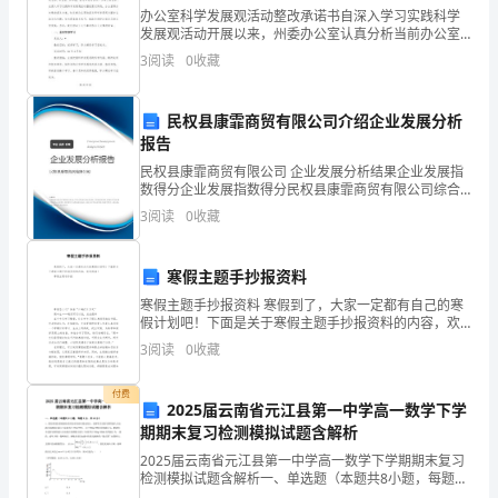
体
办公室科学发展观活动整改承诺书自深入学习实践科学
操，
发展观活动开展以来，州委办公室认真分析当前办公室
“三服务”工作面临的新形势、新挑战，着力查找影响科学
3
阅读
0
收藏
发展存在的突出问题，努力克服制约科学发展的观念障
是
碍和
一
民权县康霏商贸有限公司介绍企业发展分析
报告
门
民权县康霏商贸有限公司 企业发展分析结果企业发展指
培
数得分企业发展指数得分民权县康霏商贸有限公司综合
得分说明：企业发展指数根据企业规模、企业创新、企
3
阅读
0
收藏
业风险、企业活力四个维度对企业发展情况进行评价。
养、
该企
锻
寒假主题手抄报资料
炼
寒假主题手抄报资料 寒假到了，大家一定都有自己的寒
假计划吧！下面是关于寒假主题手抄报资料的内容，欢
迎阅读！ 寒假主题手抄报 寒假怎么过？快看“
思
3
阅读
0
收藏
维
付费
2025届云南省元江县第一中学高一数学下学
能
期期末复习检测模拟试题含解析
力
2025届云南省元江县第一中学高一数学下学期期末复习
检测模拟试题含解析一、单选题（本题共8小题，每题5
分，共40分）1、国家质量监督检验检疫局发布的相关规