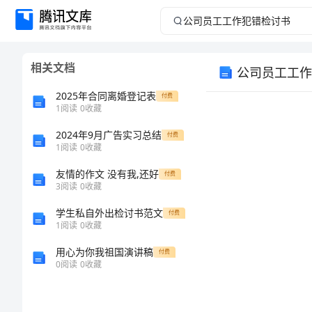
公
司
相关文档
公司员工工作
员
2025年合同离婚登记表
付费
工
1
阅读
0
收藏
2024年9月广告实习总结
工
付费
1
阅读
0
收藏
作
友情的作文 没有我,还好
付费
3
阅读
0
收藏
犯
学生私自外出检讨书范文
付费
1
阅读
0
收藏
错
用心为你我祖国演讲稿
付费
检
0
阅读
0
收藏
讨