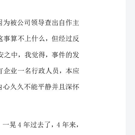
本以为这事算不上什么，但经过反
浸在不安之中，我觉得，事件的发
大型国有企业一名行政人员，本应
犯错，内心久久不能平静并且深怀
记得进入公司时，我满怀信心和激—情。一晃4年过去了，4年来，
，也从没有过如此念想，没想到如
，经常要到医院作例行检查，有时
了，都让我请事假。但公司请假原
一个月左右回上海一次，需要补单