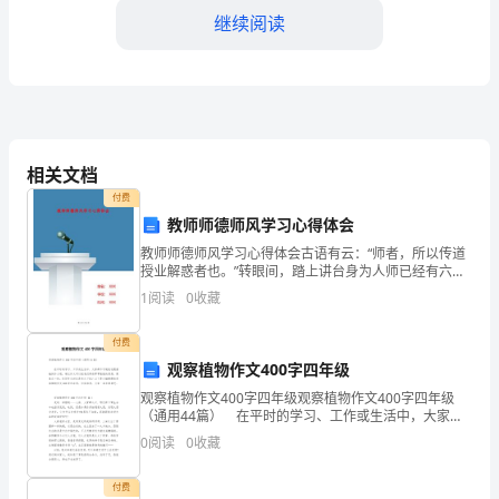
带
继续阅读
输
送
机
司
相关文档
机
保障设备的安全可靠运行。
付费
教师师德师风学习心得体会
安
教师师德师风学习心得体会古语有云：“师者，所以传道
全
授业解惑者也。”转眼间，踏上讲台身为人师已经有六个
多月了，一路走来，有泪水，也有欢笑;有迷茫，也有收
1
阅读
0
收藏
生
获。刚刚踏上讲台之时，战战兢兢，教书育人，事关国
计
产
付费
观察植物作文400字四年级
责
观察植物作文400字四年级观察植物作文400字四年级
（通用44篇） 在平时的学习、工作或生活中，大家都
任
不可避免地要接触到作文吧，通过作文可以把我们那些
0
阅读
0
收藏
零零散散的思想，聚集在一块。你写作文时总是无
制
付费