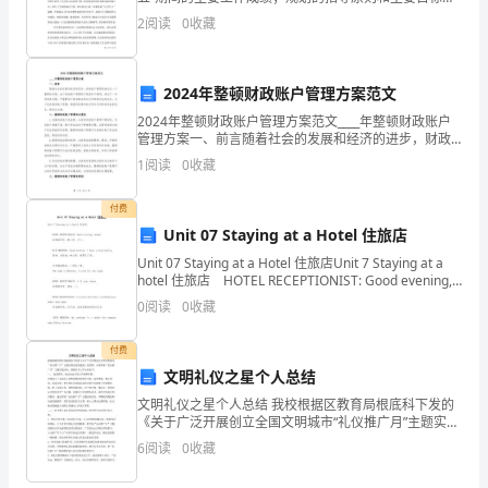
驶
主要措施进行讲述。其中，主要包括：健全完善医疗卫
2
阅读
0
收藏
生服务体系、强化重大疾病防治工作，全面提升疾病
员
的
2024年整顿财政账户管理方案范文
安
2024年整顿财政账户管理方案范文____年整顿财政账户
管理方案一、前言随着社会的发展和经济的进步，财政
账户管理逐渐成为一个重要的问题。由于财政账户管理
全
1
阅读
0
收藏
的不规范和不透明，造成了一系列财政问题，严重影响
生
付费
Unit 07 Staying at a Hotel 住旅店
产
Unit 07 Staying at a Hotel 住旅店Unit 7 Staying at a
责
hotel 住旅店 HOTEL RECEPTIONIST: Good evening,
m
0
阅读
0
收藏
任
进
付费
文明礼仪之星个人总结
行
文明礼仪之星个人总结 我校根据区教育局根底科下发的
《关于广泛开展创立全国文明城市“礼仪推广月”主题实践
的
活动的通知》的部署，全面开展“礼仪推广月”主题实践活
6
阅读
0
收藏
动。现就有关工作小结如下： 一、 加强领导、保
有