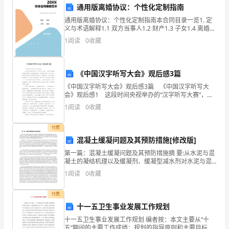
是
通用版离婚协议：个性化定制指南
指
通用版离婚协议：个性化定制指南本合同目录一览1. 定
义与术语解释1.1 双方当事人1.2 财产1.3 子女1.4 离婚原
在
因1.5 离婚日期2. 财产分割2.1 共同财产的定义与划分2.2
1
阅读
0
收藏
个人财产的认
2024
任和法律责任。
年
《中国汉字听写大会》观后感3篇
四、实施方法
《中国汉字听写大会》观后感3篇 《中国汉字听写大
针
会》观后感1 这段时间央视举办的“汉字听写大赛”，自
始至终像磁石般吸引着我，我是每期必看，每次都号召
对
1
阅读
0
收藏
家人讨论书写，看似常见的汉字书写却让我们每个人
全生产责任，加强管理和监督。
皮
付费
混凝土缓凝问题及其预防措施[修改版]
带
第一篇：混凝土缓凝问题及其预防措施摘 要:从水泥与混
急处理能力。
输
凝土的凝结机理以及缓凝剂、缓凝型减水剂对水泥与混
凝土凝结的影响,分析探讨了预拌混凝土产生缓凝、超缓
1
阅读
0
收藏
凝的原因及其预防措施,认为导致预拌混凝土产生缓凝或
送
付费
机
十一五卫生事业发展工作规划
驾
十一五卫生事业发展工作规划 编者按：本文主要从“十
五”期间的主要工作成绩；规划的指导原则和主要目标；