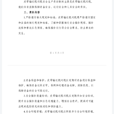
全
述。
生
一、制度背景
产
责
任
制
2024
年
亡。
皮
二、责任主体
带
输