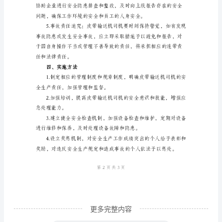
送
三、责任内容
机
司
机
安
发生。
全
生
产
责
任
制
皮
更多完整内容