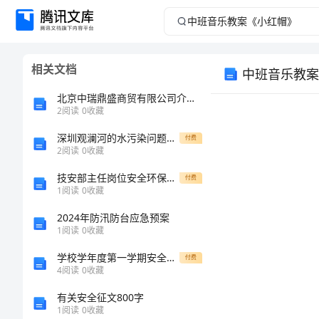
中
班
相关文档
中班音乐教案
音
北京中瑞鼎盛商贸有限公司介绍企业发展分析报告
乐
2
阅读
0
收藏
深圳观澜河的水污染问题的研究及治理措施[修改版]
教
付费
2
阅读
0
收藏
案
技安部主任岗位安全环保责任清单
付费
1
阅读
0
收藏
《小
活动目标：
2024年防汛防台应急预案
1
阅读
0
收藏
红
1
学校学年度第一学期安全工作总结
付费
帽》
4
阅读
0
收藏
2
有关安全征文800字
中
3
1
阅读
0
收藏