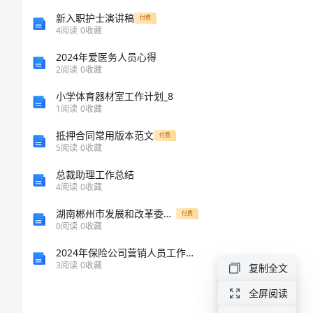
班
新入职护士演讲稿
付费
4
阅读
0
收藏
音
4
2024年爱医务人员心得
乐
2
阅读
0
收藏
5
教
小学体育器材室工作计划_8
活动准备：
案
1
阅读
0
收藏
《小
1
抵押合同常用版本范文
付费
5
阅读
0
收藏
红
语音总谱。
总裁助理工作总结
帽》
4
阅读
0
收藏
2
活
湖南郴州市发展和改革委员会招考聘用劳务派遣工作人员模拟训练卷第3版
付费
3
0
阅读
0
收藏
动
活动过程：
2024年保险公司营销人员工作总结范文
目
3
阅读
0
收藏
复制全文
标：
1
全屏阅读
1、