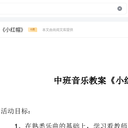
《小红帽》
本文由尚阅文库提供
付费
中班音乐教案《小红帽》
、在熟悉乐曲的基础上，学习看教师指挥演奏打击乐器。
、认识木鱼，同时探索快速演奏铃鼓的方法。
、自己演奏的同时，注意倾听同