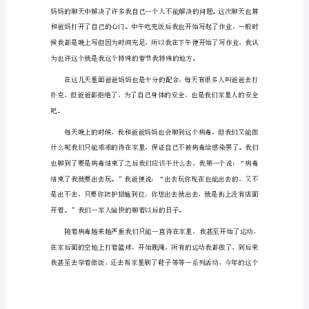
600
字
特
殊
的
春
节
1
一种常见的事情。
春
节，
一
个
全