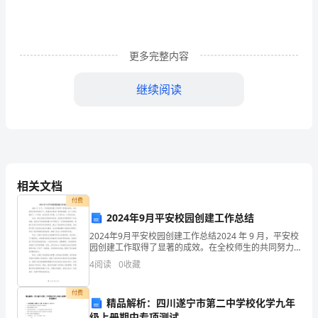
国
人
更多完整内容
民
都
继续阅读
向
往
的
相关文档
节
付费
日。
2024年9月平安校园创建工作总结
因
2024年9月平安校园创建工作总结2024 年 9 月，平安校
园创建工作取得了显著的成效。在全校师生的共同努力
下，校园安全得到了有效的保障，为广大师生提供了一
为
4
阅读
0
收藏
个和谐、安全的学习环境。以下是对这一工作的
在
付费
精品解析：四川遂宁市第二中学校化学九年
这
级上册期中专项测试