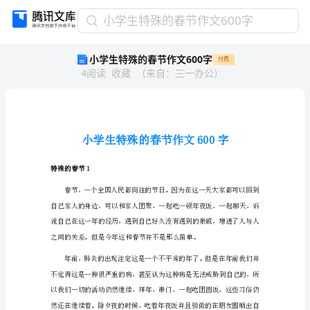
小
小学生特殊的春节作文600字
学
小学生特殊的春节作文600字
付费
生
4
阅读
收藏
（
来自
：
三一办公
）
特
殊
的
春
节
作
文
特殊的春节1