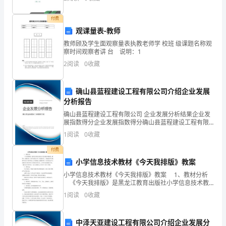
人
财务工作在规范化，制度化的良好环境中更好的发挥作
用，从而
的
付费
观课量表-教师
身
教师顾及学生面观察量表执教老师学 校班 级课题名称观
边，
察时间观察者讲 台 说明：1
2
阅读
0
收藏
可
以
确山县蓝程建设工程有限公司介绍企业发展
分析报告
和
确山县蓝程建设工程有限公司 企业发展分析结果企业发
家
展指数得分企业发展指数得分确山县蓝程建设工程有限
公司综合得分说明：企业发展指数根据企业规模、企业
1
阅读
0
收藏
创新、企业风险、企业活力四个维度对企业发展情况进
人
行评
付费
团
小学信息技术教材《今天我排版》教案
聚，
小学信息技术教材《今天我排版》教案 1、教材分析
《今天我排版》是黑龙江教育出版社小学信息技术教
材第一册第十三课的内容。教学对象为小学三年级的学
一
1
阅读
0
收藏
生，本课是在学生刚刚学会在写字板中输入文字的根底
起
中泽天亚建设工程有限公司介绍企业发展分