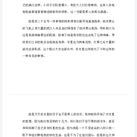
600
字
小
学
生
特
殊
的
春
节
作
文