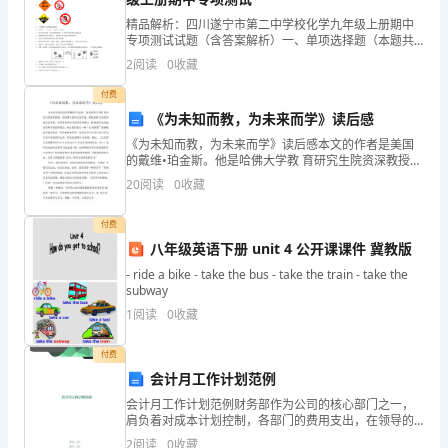
一
精品解析：四川遂宁市第二中学校化学九年级上册期中
专项测试试题（含答案解析）一、单项选择题（本题共
10小题，每小题2分，共20分）1、有关实验室制取氧气
天
2
阅读
0
收藏
的说法不正确的是A．要检查装置的气密性B．用排水法
大
付费
《为未知而教，为未来而学》读后感
家
《为未知而教，为未来而学》读后感本文的作者是美国
吧。
的戴维•珀金斯。他是哈佛大学教 育研究生院资深教授，
都
美国著名教育心理学家，国际思维 协会组织委员会常
20
阅读
0
收藏
委，全球教育界知名演讲家和顾问。戴 维的理念是超前
可
的
付费
以
八年级英语下册 unit 4 公开课课件 冀教版
回
- ride a bike - take the bus - take the train - take the
subway
到
1
阅读
0
收藏
自
付费
己
会计月工作计划范例
会计月工作计划范例财务部作为公司的核心部门之一，
家
肩负着对成本计划控制，各部门的费用支出，在领导的
监督下财务部工作人员应合理的调节各项费用支出，使
2
阅读
0
收藏