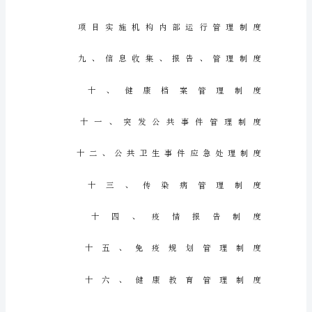
基
本
公
共
卫
生
服
务
各
项
管
理
制