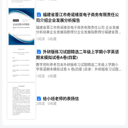
的作用。为了确保风电发电过程的安全与可持续性，我
目
单
监
福建省晋江市奇诺维亚电子商务有限责任公
司介绍企业发展分析报告
督
福建省晋江市奇诺维亚电子商务有限责任公司 企业发展
分析结果企业发展指数得分企业发展指数得分福建省晋
管
江市奇诺维亚电子商务有限责任公司综合得分说明：企
1
阅读
0
收藏
业发展指数根据企业规模、企业创新、企业风险、企业
理
活力
外研版练习试题精选二年级上学期小学英语
部
期末模拟试卷A卷(四套)
门
教学资料参考范本外研版练习试题精选二年级上学期小
学英语期末模拟试卷 A 卷(四套 )目录：外研版练习试题
管
精选二年级上学期小学英语期末模拟试卷 A卷一外研版
1
阅读
0
收藏
练习试题精选二年级上学期小学英语期末模拟试卷
理
制
给小班老师的表扬信
度
2
阅读
0
收藏
一、