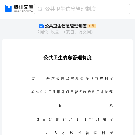
公
公共卫生信息管理制度
共
公共卫生信息管理制度
付费
卫
2
阅读
收藏
（
来自
：
万文网
）
生
信
息
管
理
制
度