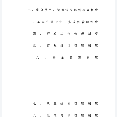
公
共
卫
生
信
息
管
理
制
度
篇
一：