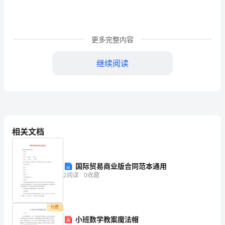
度
基
更多完整内容
本
继续阅读
公
共
卫
生
相关文档
服
务
国际贸易商业版合同范本通用
2
阅读
0
收藏
项
目
付费
管
小班数学教案魔法帽