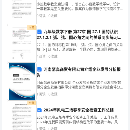
理
小班数学教案魔法帽一、引言在小班数学教学中，设计
一套教案是至关重要的。教案作为教师教学的指南和学
制
生学习的路标，能够帮助教师合理安排教学内容和教学
0
阅读
0
收藏
步骤，提高教学效果。本文将介绍一种独特的教案设计
度
思路，即
付费
九年级数学下册 第27章 圆 27.1 圆的认识
和
27.1.2.1 弧、弦、圆心角之间的关系同步练习
服
（新版）华东师大版
27. 2．圆的对称性第1课时 弧、弦、圆心角之间的关系
知|识|目|标1．通过旋转一个圆心角，发现圆的旋转不
务
变性，知道弧、弦、圆心角之间的关系．2．通过阅读、
4
阅读
0
收藏
讨论、动手实践，能运用弧、弦、圆心角之间的
流
河南瑟高商贸有限公司介绍企业发展分析报
程
告
河南瑟高商贸有限公司 企业发展分析结果企业发展指数
得分企业发展指数得分河南瑟高商贸有限公司综合得分
说明：企业发展指数根据企业规模、企业创新、企业风
目
1
阅读
0
收藏
险、企业活力四个维度对企业发展情况进行评价。该企
业的
录
付费
2024年风电三场春季安全检查工作总结
2024年风电三场春季安全检查工作总结一、工作背景
2024年是我国能源供应侧结构性改革的重要一年，风电
项
行业作为清洁能源的重要组成部分，发挥着越来越重要
1
阅读
0
收藏