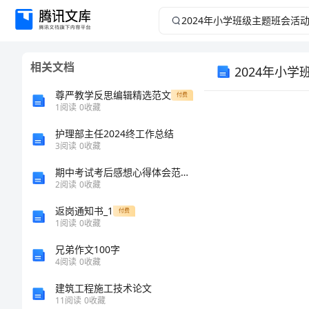
2024
年
相关文档
2024年小
小
尊严教学反思编辑精选范文
付费
学
1
阅读
0
收藏
班
护理部主任2024终工作总结
3
阅读
0
收藏
级
期中考试考后感想心得体会范文与本科毕业生入职培训心得汇编
2
阅读
0
收藏
主
返岗通知书_1
付费
1
阅读
0
收藏
题
兄弟作文100字
班
4
阅读
0
收藏
建筑工程施工技术论文
会
11
阅读
0
收藏