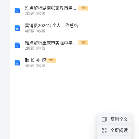
活
难点解析湖南张家界市民族中学物理北师大版八年级（下册）第七章运动和力难点解析试卷（含答案详解版）
付费
2
阅读
0
收藏
动
重。
营销员2024年个人工作总结
4
阅读
0
收藏
方
难点解析重庆市实验中学物理北师大版八年级（下册）常见的光学仪器专题测评试题（含详解）
付费
2
阅读
0
收藏
案
取 长 补 短
付费
合
4
阅读
0
收藏
集
2024
年
小
复制全文
然环境。
学
全屏阅读
班