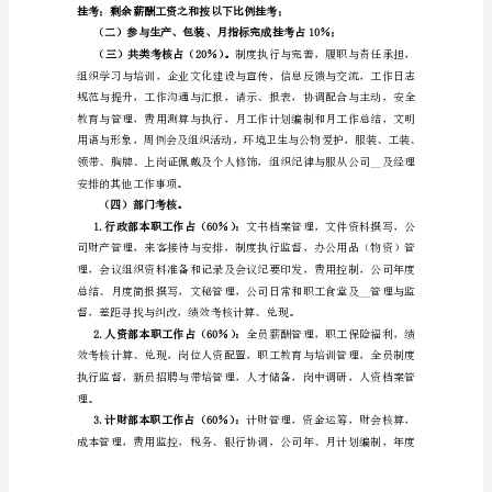
（讨
·
论
·
月实际出勤天数及请
稿）
·
一
·
目
·
的：
·
学习意识、仪表仪容和爱护公物
强
·
安全防范、__培训和环境卫生
化
·
履
五办法:
职，
促
进
主