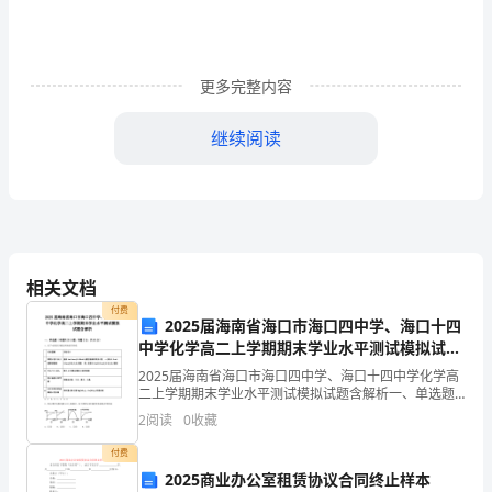
动，
体
现
更多完整内容
公
继续阅读
平，
增
强
资组成）。
管
相关文档
理
付费
2025届海南省海口市海口四中学、海口十四
中学化学高二上学期期末学业水平测试模拟试题
意
含解析
2025届海南省海口市海口四中学、海口十四中学化学高
识
二上学期期末学业水平测试模拟试题含解析一、单选题
（本题共20小题，每题2分，共40分）1、以下实验设计
2
阅读
0
收藏
和
（三）共类考核占（20％）。
能达到实验目的是实验目的实验设计A探究浓度对反
付费
管
2025商业办公室租赁协议合同终止样本