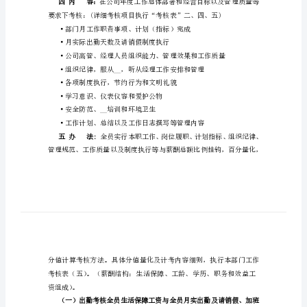
薪
一目的：
酬
绩
保障薪酬及福利待遇按时足额兑现。
效
二执行：
考
核
原则：
管
理
（试
行）
次月16日前兑现的原则。
办
四内容：
法