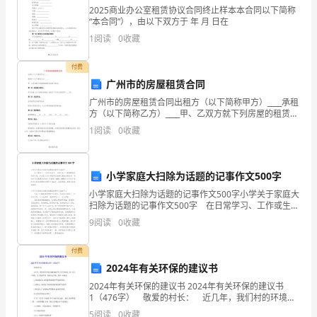
理
2025商业办公室租赁协议合同终止样本本合同以下简称
“本合同”），由以下双方于 年 月 日在
力
1
阅读
0
收藏
度，
付费
激
广州市的房屋租赁合同
广州市的房屋租赁合同出租方（以下简称甲方）____承租
励
安排的其他工作事项。
方（以下简称乙方）____甲、乙双方就下列房屋的租赁达
成如下协议：第一条 房屋基本情况。甲方房屋（以下简
全
1
阅读
0
收藏
称该房屋）坐落于广州市天河岗顶下____层
（四）部门考核。
员
1.行政部本职工作占（60％）：
小学家庭大扫除为话题的记事作文500字
立
小学家庭大扫除为话题的记事作文500字小学关于家庭大
足
扫除为话题的记事作文500字 在日常学习、工作或生活
中，大家总免不了要接触或使用作文吧，作文是人们以
9
阅读
0
收藏
书面形式表情达意的言语活动。写起作文来就毫无
本
付费
职，
2024年有关环保的建议书
顾
2024年有关环保的建议书 2024年有关环保的建议书
2.人资部本职工作占（60％）：
1（476字） 敬爱的村长： 近几年，我们村的环境污
全
染越来越严重。你作为村长，也一定心中有数。为了保
5
阅读
0
收藏