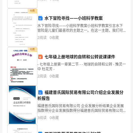
护环境，维持生态平衡，我有一些建议： 1
大
付费
局，
水下冒险寻找——小班科学教案
理。
完
水下冒险寻找——小班科学教案小班科学教案引言水下
冒险是儿童们最喜欢的主题之一。在这一主题，我们可
3.计财部本职工作占（60％）：
以引导孩子们学习水下生物及其生态环境、水下考古和
成
2
阅读
0
收藏
珊瑚礁等等。这些知识可以激发孩子们对科学的兴趣，
培养他们
经
付费
七年级上册地球的自转和公转说课课件
营
- 七年级上册第一章第二节 - - 地球的自转和公转 - 豫灵一
目
中 杜花芳 -
2
阅读
0
收藏
标
和
福建普氏国际贸易有限公司介绍企业发展分
析报告
管
福建普氏国际贸易有限公司 企业发展分析结果企业发展
理
指数得分企业发展指数得分福建普氏国际贸易有限公司
综合得分说明：企业发展指数根据企业规模、企业创
3
阅读
0
收藏
任
新、企业风险、企业活力四个维度对企业发展情况进行
评价。
务，