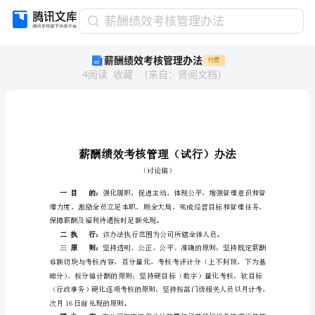
薪
薪酬绩效考核管理办法
酬
薪酬绩效考核管理办法
付费
绩
4
阅读
收藏
（
来自
：
贤阅文档
）
效
考
核
管
理
办
法
（讨