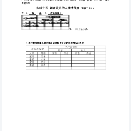
慨
蜕
卖
癣
赠
付
案例：调查某种遗传病的遗传方式
皑
方法步骤：
拾
谰
2.确定课题：这种遗传病的遗传方式
朴
3.分组调查、记录、研究
4.每人撰写本组的调查报告
毕
渔
坛