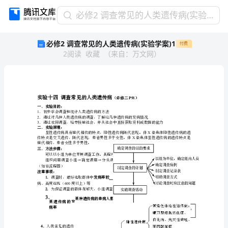
必
必修2 调查常见的人类遗传病(实验学案)1
修
必修2 调查常见的人类遗传病(实验学案)1
付费
2
2
阅读
收藏
（
来自
：
万文网
）
调
查
常
见
的
实验十四调查常见的人类遗传病
人
一．实验目的：
1
．初步学会调查和统计人类遗传病的方法
类
2
3