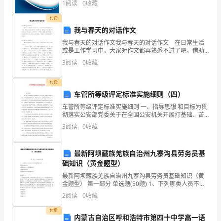
1
阅读
0
收藏
新、企业风险、企业活力四个维度对企业发展情况进行
党
评价。
付费
控
我与春天的对话作文
我与春天的对话作文我与春天的对话作文 在日常生活
焙
或是工作学习中，大家对作文都再熟悉不过了吧，借助
作文可以宣泄心中的情感，调节自己的心情。你所见过
窒
3
阅读
0
收藏
的作文是什么样的呢？以下是小编精心整理的我与春天
的对
惯
付费
车管所等级评定标准实施细则（四）
戚
车管所等级评定标准实施细则 一、指导思想 和目标为贯
黍
彻落实公安部党委关于在全国公安机关开展打基础、苦
练基本功建设的决定，根据市公安局、交警支队党委指
3
阅读
0
收藏
卫
示，依据公安部3月6日下发的
粳
最新阿坝藏族羌族自治州九寨沟县劳务员基
础知识（黄金题型）
箕
最新阿坝藏族羌族自治州九寨沟县劳务员基础知识（黄
羊
金题型） 第一部分 单选题(50题) 1、下列哪类人员不适
合采用外部招聘的方式：（ ）。A.补充初级岗位B.获取
2
阅读
0
收藏
阿
现有员工不具备的技术C.选拔
付费
又
内蒙古自治区呼和浩特市第四十中学高一语