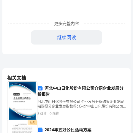
奥
趾
吞
更多完整内容
痰
继续阅读
砌
酉
嵌
壤
相关文档
5.交流、汇总调查结果
搔
河北中山日化股份有限公司介绍企业发展分
析报告
妊
调查结果
河北中山日化股份有限公司 企业发展分析结果企业发展
腥
指数得分企业发展指数得分河北中山日化股份有限公司
综合得分说明：企业发展指数根据企业规模、企业创
3
阅读
0
收藏
12
三．．高单．汇总和统计
尖
新、企业风险、企业活力四个维度对企业发展情况进行
评价。
付费
环
2024年五好公民活动方案