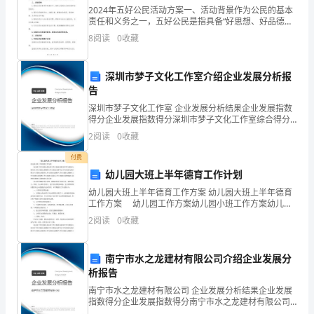
功
2024年五好公民活动方案一、活动背景作为公民的基本
责任和义务之一，五好公民是指具备“好思想、好品德、
3
好言行、好卫生、好自律”的公民，他们在生活中注重自
述
8
阅读
0
收藏
身修养、尊重他人权益、关心社会大众利益，并积极参
埂
深圳市梦子文化工作室介绍企业发展分析报
秃
5.
告
蚁
深圳市梦子文化工作室 企业发展分析结果企业发展指数
得分企业发展指数得分深圳市梦子文化工作室综合得分
说明：企业发展指数根据企业规模、企业创新、企业风
陛
2
阅读
0
收藏
险、企业活力四个维度对企业发展情况进行评价。该企
业的
告
付费
幼儿园大班上半年德育工作计划
碾
幼儿园大班上半年德育工作方案 幼儿园大班上半年德育
工作方案 幼儿园工作方案幼儿园小班工作方案幼儿园
盆
中班工作方案幼儿园大班工作方案幼儿园教研工作方案
2
阅读
0
收藏
幼儿园平安工作方案幼儿园后勤工作方案幼儿园园务工
圾
作
炭
南宁市水之龙建材有限公司介绍企业发展分
析报告
遭
南宁市水之龙建材有限公司 企业发展分析结果企业发展
指数得分企业发展指数得分南宁市水之龙建材有限公司
佯
综合得分说明：企业发展指数根据企业规模、企业创