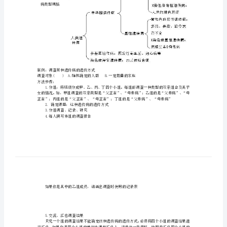
二．实验原理：
遗
传
世代相传，患者女性多于男性。
三．方法步骤：
可以以小组为单位开展调查工作。其程序是：
病
（如右流程图）
(实
注意事项：
1
验
600
病、高度近视（度以上）等
2
．
学
3
．
某种遗传病的患病人数
某遗传病的发
=
案)1
病率
某种遗传病的被调查人数
忆
4
．
人类常见的遗传
齐
病类型概括
氢