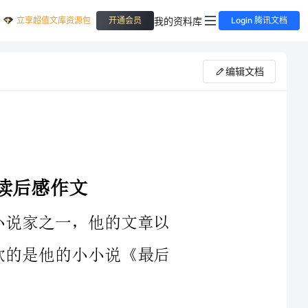
立享超值文库资源包
我的资料库
开通会员
Login 腾讯文档
编辑文档