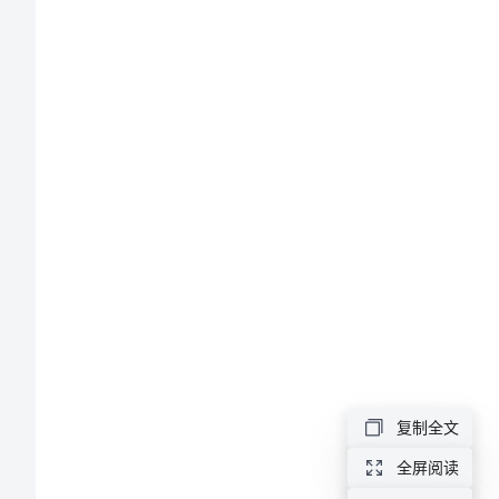
后
感
作
文
高
中
生
《最
后
一
复制全文
片
全屏阅读