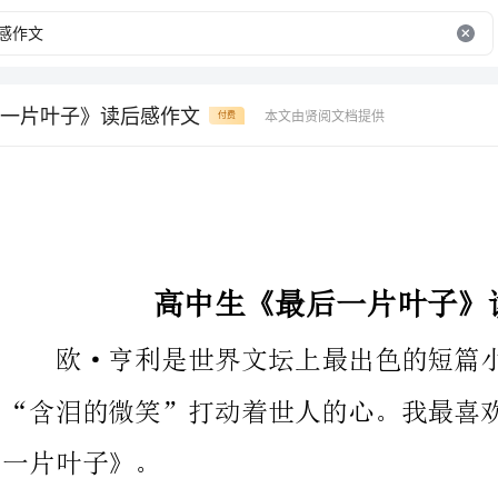
一片叶子》读后感作文
本文由贤阅文档提供
付费
高中生《最后一片叶子》读后感作文
欧·亨利是世界文坛上最出色的短篇小说家之一，他的文章以
“含泪的微笑”打动着世人的心。我最喜欢的是他的小小说《最后
片叶子》。
《最后一片叶子》这篇小说主要表达的是这样一个故事：有一
位年轻的少女画家乔安西不幸得了肺炎，生命垂危。医生告诉他的
朋友现在药物已经没有作用了。乔安西的信念越坚决，她生存下去