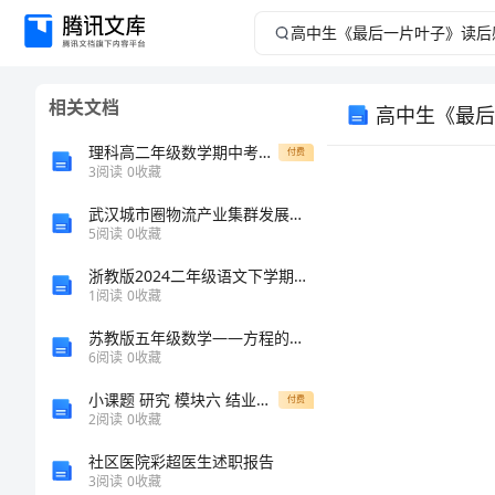
高
中
相关文档
高中生《最后
生
理科高二年级数学期中考试试题_1
付费
《最
3
阅读
0
收藏
武汉城市圈物流产业集群发展现状及对策研究
后
5
阅读
0
收藏
一
浙教版2024二年级语文下学期开学检测试题 附答案
1
阅读
0
收藏
片
苏教版五年级数学——方程的意义教案（第一单元方程）
6
阅读
0
收藏
一
叶
小课题 研究 模块六 结业作业：高校信息技术
付费
子》
2
阅读
0
收藏
社区医院彩超医生述职报告
读
3
阅读
0
收藏