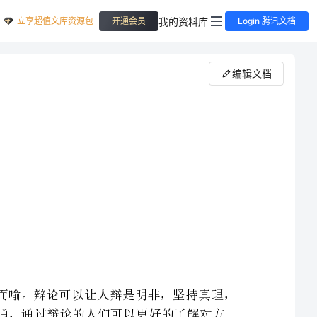
立享超值文库资源包
我的资料库
开通会员
Login 腾讯文档
编辑文档
辩论赛作为一种语言艺术，有着悠久的历史，其作用也不言而喻。辩论可以让人辩是明非，坚持真理，
锻炼思维能力，增长聪明才智，增进人与人的了解，促进相互沟通，通过辩论的人们可以更好的了解对方
我组以丰富校园生活，加强我校学生的团结，互助精神，提高学生的语言表达能力和应变能力，增强