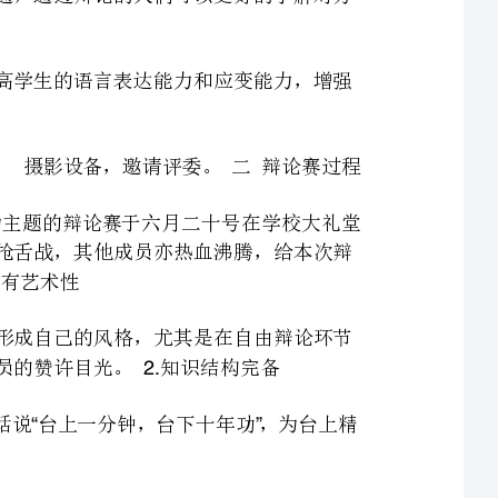
在比赛的策划阶段，数学组的各位成员做了很大的准备工作。摄影设备，邀请评委。二辩论赛过程
以善意的谎言有（无）碍于诚信，他律和自律哪个更重要为主题的辩论赛于六月二十号在学校大礼堂
拉下帷幕，激烈角逐，精彩的对峙将战火点到最极致，参赛者脣抢舌战，其他成员亦热血沸腾，给本次辩
经过几个轮回，每个选手在语速与语调的协调上把握很好，形成自己的风格，尤其是在自由辩论环节
要想在激烈对抗中征服对手。所具备的知识是多方面的，俗话说台上一分钟，台下十年功，为台上精
集体不仅是个才华的展示，一个优秀的团体能够脱颖而出，而离不开团队的默契，更离不开大集体。
总体收到良好的成效，但整个组织过程中也出现了一些小问题，由于赛前准备部足，导致辩手没有整