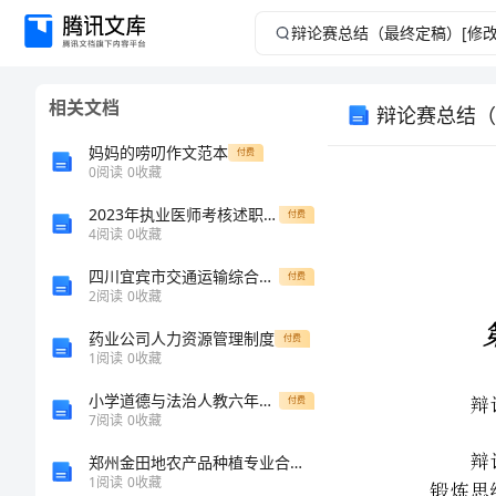
辩
论
相关文档
辩论赛总结（
赛
妈妈的唠叨作文范本
付费
总
0
阅读
0
收藏
2023年执业医师考核述职报告(篇)
结
付费
4
阅读
0
收藏
（最
四川宜宾市交通运输综合行政执法支队招考聘用临聘人员4人笔试题库含答案解析 0
付费
2
阅读
0
收藏
终
辩论赛总结
药业公司人力资源管理制度
付费
1
阅读
0
收藏
定
小学道德与法治人教六年级上册 法律保护我们健康成长特殊关爱助我成长
付费
稿）
7
阅读
0
收藏
郑州金田地农产品种植专业合作社项城分社介绍企业发展分析报告
[修
1
阅读
0
收藏