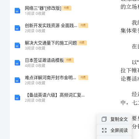
改
网络三“器”[修改版]
付费
1
阅读
0
收藏
版]
创新开发实践资源 全面践行立德树人——河北工程大学附属学校综合实践课设计及思考
付费
2
阅读
0
收藏
第
解决大交通量下的施工问题
付费
一
3
阅读
0
收藏
篇：
日本签证邀请函模板
付费
4
阅读
0
收藏
辩
难点详解河南开封市金明中学数学七年级上册一元一次方程同步测评练习题（解析版）
付费
论
3.
2
阅读
0
收藏
四辩论赛
.
赛
【备战英语六级】高频词汇复习笔记21-30
2
阅读
0
收藏
总
结
复制全文
辩
全屏阅读
论
2011