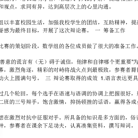
“”
论赛活动火上圆满句号。三辩论赛取得的成效语言表达更具有艺术性
1.
中，七二班的三号辩手，饱含激情，抑扬顿挫的话语，赢得各成员的赞许目光。知识结构完备
2.
“”
彩几分钟，参赛者在课余下足功夫，认真凑集资料，撰写辩词。
体感，希望这点不足在今后的活动中能得以弥补。宽口井中石油学校，数学组
第二篇：辩论赛总结
年校杯辩论赛总结