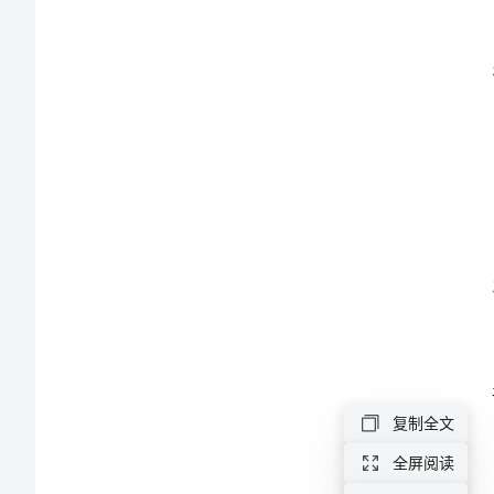
动
总
结
汇
报
财
率和
务
部
2024
复制全文
年
全屏阅读
创