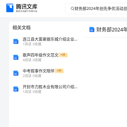
财
务
相关文档
财务部202
部
连江县大富豪娱乐城介绍企业发展分析报告
2024
1
阅读
0
收藏
年
歌声四年级作文范文
付费
4
阅读
0
收藏
创
中考叙事作文陪伴
付费
2
阅读
0
收藏
先
开封市力胜木业有限公司介绍企业发展分析报告
1
阅读
0
收藏
争
优
活