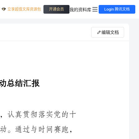
立享超值文库资源包
我的资料库
开通会员
Login 腾讯文档
编辑文档
____年，财务部在党委的正确领导下，认真贯彻落实党的十
九届五中全会精神，积极开展创先争优活动。通过与时间赛跑，
与困难搏斗，全体党员干部积极参与，取得了一系列突出成绩，
推动了财务部的长足发展。下面我将对此次活动进行总结汇报。