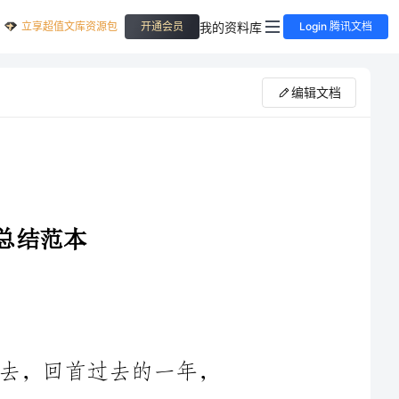
立享超值文库资源包
我的资料库
开通会员
Login 腾讯文档
编辑文档
光阴荏苒，岁月如梭，____年即将过去，回首过去的一年，
的一年
步。在