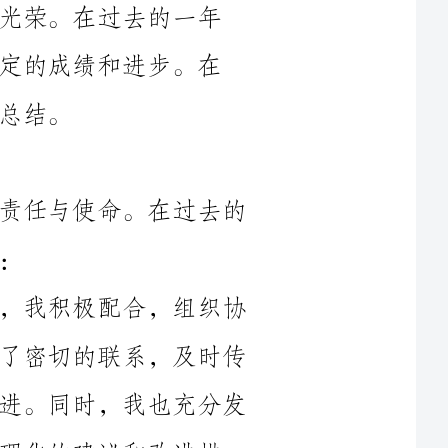
作为中队副队长，我深知自己的工作责任与使命。在过去的
1.组织协调工作：在中队长的领导下，我积极配合，组织协
调好中队的日常工作。我与各位队员保持了密切的联系，及时传
达上级的指示和要求，协调各项工作的推进。同时，我也充分发
改进措
2.培训教育工作：作为中队副队长，我注重队员的培训与教
育工作。我制定了详细的培训计划，定期组织队内培训和演练，
提高队员的岗位技能和综合素质。通过严格的训练和考核，队员