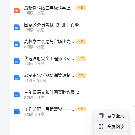
结
最新教科版三年级科学上册《风的成因》教学课件
付费
2
阅读
0
收藏
范
国家公务员考试《行测》真题及参考解析完整版
2
阅读
0
收藏
本
高校学生会是与官场比高低[修改版]
付费
2024
8
阅读
0
收藏
年
优选注册安全工程师《安全生产技术基础》真题题库带答案（考试直接用）
付费
1
阅读
0
收藏
中
易制毒化学品培训管理制度、培训记录表
付费
队
15
阅读
0
收藏
副
三年级语文和时间赛跑教案_2
8
阅读
0
收藏
队
工作分解，目标清晰——终总结新年计划工作汇报
付费
长
7
阅读
0
收藏
复制全文
年
全屏阅读
终