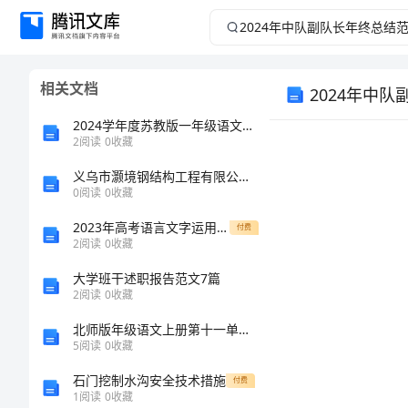
2024
年
相关文档
2024年中
中
2024学年度苏教版一年级语文上册教学工作总结
队
2
阅读
0
收藏
副
义乌市灏境钢结构工程有限公司介绍企业发展分析报告
0
阅读
0
收藏
队
2023年高考语言文字运用真题汇编
付费
2
阅读
0
收藏
长
大学班干述职报告范文7篇
2
阅读
0
收藏
年
北师版年级语文上册第十一单元教案：培养孩子的语言综合能力
终
5
阅读
0
收藏
石门挖制水沟安全技术措施
付费
总
1
阅读
0
收藏