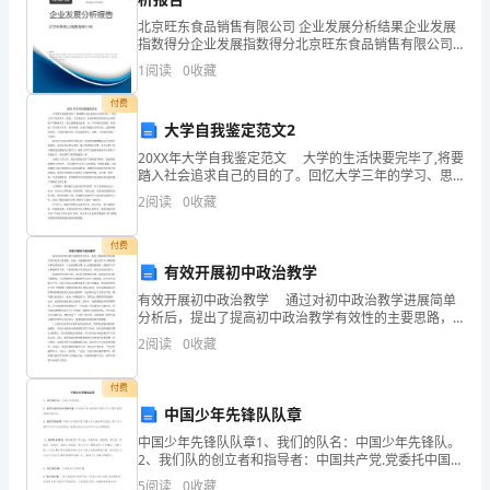
成
北京旺东食品销售有限公司 企业发展分析结果企业发展
指数得分企业发展指数得分北京旺东食品销售有限公司
立
综合得分说明：企业发展指数根据企业规模、企业创
1
阅读
0
收藏
新、企业风险、企业活力四个维度对企业发展情况进行
了
评价。
付费
大学自我鉴定范文2
镇
20XX年大学自我鉴定范文 大学的生活快要完毕了,将要
农
踏入社会追求自己的目的了。回忆大学三年的学习、思
想、工作和生活，在老师和同学们的关心和帮助下不断
2
阅读
0
收藏
田
地学习、努力逐渐成长起来，从一个只顾玩乐的我，
水
付费
有效开展初中政治教学
利
有效开展初中政治教学 通过对初中政治教学进展简单
分析后，提出了提高初中政治教学有效性的主要思路，
根
包括：开展趣味教学，提高学生学习积极性;多样化课堂
2
阅读
0
收藏
教学，丰富案例教学模 式;加强情感教育，鼓励学生学
底
付费
建
中国少年先锋队队章
设
中国少年先锋队队章1、我们的队名：中国少年先锋队。
2、我们队的创立者和指导者：中国共产党.党委托中国共
领
产主义青年团直接指导我们队。3、我们队的性质:中国少
5
阅读
0
收藏