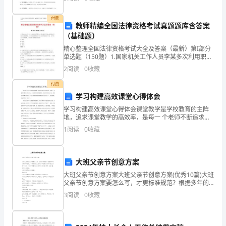
年先锋队是中国少年儿童的群众组织，是少年儿童学
导
付费
教师精编全国法律资格考试真题题库含答案
机
（基础题）
构，
精心整理全国法律资格考试大全及答案（最新）第I部分
单选题（150题）1.国家机关工作人员李某多次利用职务
并
之便向境外间谍机构提供涉及国家机密的情报，同事赵
2
阅读
0
收藏
某发现其行迹后决定写信揭发李某。关于赵某行为的
配
付费
学习构建高效课堂心得体会
备
学习构建高效课堂心得体会课堂教学是学校教育的主阵
了
地，追求课堂教学的高效率，是每一 个老师不断追求的
目标，它是教学过程的最优化，教育效果的最大化, 是师
1
阅读
0
收藏
生完美配合的结晶。现在就谈谈我对高效课堂的几点体
专
会
职
大班父亲节创意方案
的
大班父亲节创意方案大班父亲节创意方案(优秀10篇)大班
父亲节创意方案要怎么写，才更标准规范？根据多年的
水
文秘写作经验，参考优秀的大班父亲节创意方案样本能
3
阅读
0
收藏
让你事半功倍，下面分享【大班父亲节创意方案(优
管