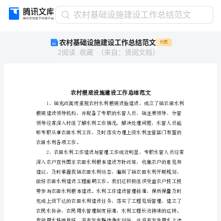
农
农村基础设施建设工作总结范文
村
农村基础设施建设工作总结范文
付费
基
2
阅读
收藏
（
来自
：
贤阅文档
）
础
设
施
建
设
工
作