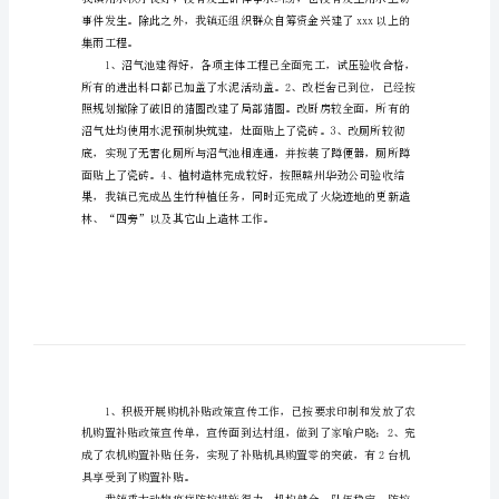
总
结
农田水利各项工作。
范
文
农
村
根
底
设
施
建
集雨工程。