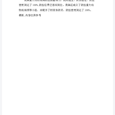
设
工
作
总
结
范
文
1、
林、“四旁”以及其它山上造
镇
党
政
高