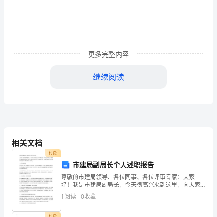
学
生活性
挑战性
达
教学
求
和
，
到
要
人
阶段
时
间
教
更多完整内容
版
继续阅读
第
七
钟
单
导入
5
分
元
相关文档
认
付费
识
市建局副局长个人述职报告
尊敬的市建局领导、各位同事、各位评审专家：大家
钟
好！我是市建局副局长，今天很高兴来到这里，向大家
汇报近一年来的工作情况。我要感谢市建局领导和全局
1
阅读
0
收藏
表
干部职工对我的信任和支持，给予我这个机会，希望今
天能够充分
付费