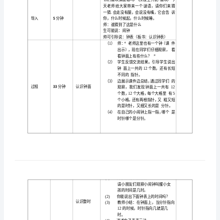
课
设
计
表
单
教
教师
学段
师
学
小学
年级
一
段
学
微
名称
课
科
教
认
钟表
识
材