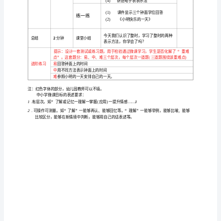
（版
微
课
教版小学数学
年级
第
单
认
钟表
第
时
认
人
一
上册
七
元《
识
》
一课
……
识
本）
简
介
章/
知
标
认
钟
结合生活经验学会
整时
识目
：
识
面，
看
单
微
课
能力
标
培养
察能力
动手操作能力
目
：
观
和
元
标
目
情感
标
培养学生的时
念
小养成珍惜时
遵守时
的
惯
课
目
：
间观
，从
间、
间
习
题
本
求学生对整时的认
学生建立时
念的初次尝试
也为
后
时
节课要
识，是
间观
，
以
“
小
的教学奠定
基础
学生对时针
针的整体认
还
太
惯
放在通过
学
针
判断所表
的时刻
数学知
的教学
建立在学生
有的生活经验
和分
来
示
。
识
是
已
上，要
微
课
一
学知
学生的
生活
系
本
的教学设计
实践活动整
识和
日常
联
起来。
节课
从导入到
年
设计
学生的
实践活动
系在
根
学生好奇
好
好动的
性
与
日常
联
一起。而且
据
、
玩、
天
，
级
的过
中
让学生
察
动手
比较
提高学生的学
趣
感受数学学科的趣味性
习
程
，
观
、
、
，
习兴
，
数