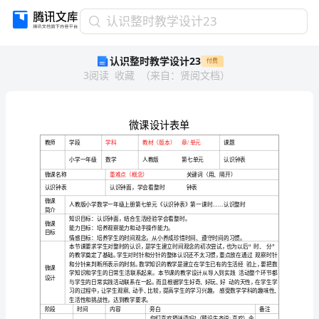
认
认识整时教学设计23
识
认识整时教学设计23
付费
整
3
阅读
收藏
（
来自
：
贤阅文档
）
时
教
学
设
计
23
微