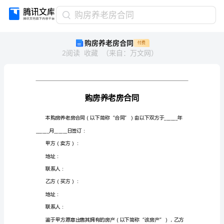
购
购房养老房合同
房
购房养老房合同
付费
养
2
阅读
收藏
（
来自
：
万文网
）
老
房
合
同
购
房
养
老