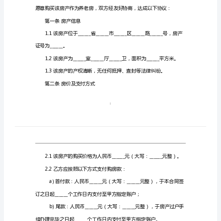
房
______月______日签订：
合
甲方（卖方）：
同
本
地址：
购
联系人：
房
乙方（买方）：
养
老
地址：
房
联系人：
合
同
（以