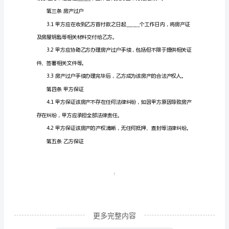
下
第一条房产信息
简
称
“合
证号为______。
同”）
由
以
下
第二条房价及支付方式
双
方
于
1
______
年
更多完整内容