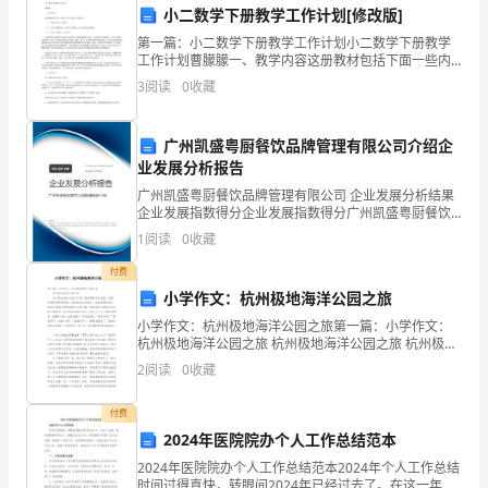
系
小二数学下册教学工作计划[修改版]
及房屋钥匙等相关材料交付给乙方。
第一篇：小二数学下册教学工作计划小二数学下册教学
人：
工作计划曹朦朦一、教学内容这册教材包括下面一些内
容：解决问题、表内除法（一）、图形与变化、表内除
乙
3
阅读
0
收藏
（二）、万以内数的认识、克和千克的认识、万以内的
加法和减
方
件、签署相关文件等。
广州凯盛粤厨餐饮品牌管理有限公司介绍企
（买
业发展分析报告
广州凯盛粤厨餐饮品牌管理有限公司 企业发展分析结果
方）：
企业发展指数得分企业发展指数得分广州凯盛粤厨餐饮
品牌管理有限公司综合得分说明：企业发展指数根据企
地
1
阅读
0
收藏
第四条甲方保证
业规模、企业创新、企业风险、企业活力四个维度对企
业发
址：
付费
小学作文：杭州极地海洋公园之旅
联
小学作文：杭州极地海洋公园之旅第一篇：小学作文：
杭州极地海洋公园之旅 杭州极地海洋公园之旅 杭州极地
系
存在纠纷，甲方应承担全部
海洋公园位于萧山湘湖湖畔的汪王家山坞里，毗邻跨湖
2
阅读
0
收藏
桥博物馆。是集极地动物展示、极地景观
人：
付费
鉴
2024年医院院办个人工作总结范本
第五条乙方保证
于
2024年医院院办个人工作总结范本2024年个人工作总结
时间过得真快，转眼间2024年已经过去了。在这一年