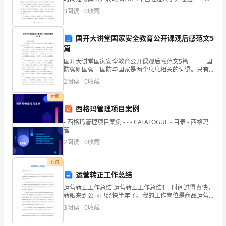
甲
里，我怀着激情和责任心，兢兢业业地工作，为医院院
3
阅读
0
收藏
办贡献了自己的力量。回顾这一年的工作，我深感收
方
国开大讲堂国家安全教育公开课观后感范文5
愿
篇
2
意
国开大讲堂国家安全教育公开课观后感范文5篇 ——国
防强则国强 国防与国家是两个息息相关的词语。只有
出
国防强盛，国家才能兴旺。 翻开历史的画卷，一幅幅
2
阅读
0
收藏
画面历历在目。清朝的不平等条约有成千上万。这
售
付费
西格玛管理项目案例
其
- 西格玛管理项目案例 - - - CATALOGUE - 目录 - 西格玛
拥
管
2
阅读
0
收藏
有
付费
的
运营转正工作总结
房
运营转正工作总结 运营转正工作总结1 时间过得真快，
转眼来到公司已经快半年了。我的工作岗位是商品运营
产
规划专员。实习期间我学到了很多东西，积极协助配合
3
阅读
0
收藏
部门其他同事完成的日常工作。 在各位领导和同事的
（以