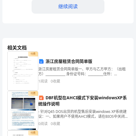
______
继续阅读
月
______
日
签
相关文档
订：
付费
浙江房屋租赁合同简单版
甲
浙江房屋租赁合同简单版一、甲方与乙方甲方：（出租
方
方）_____________ 身份证号码：__________住所：
_____________ 电话：__________乙方：（承租方）______
1
阅读
0
收藏
（卖
付费
方）：
DBF机型在AHCI模式下安装windowsXP系
统操作说明
地
- 针对Q45 DOS出货的机型售后安装windows XP系统建
址：
议：一、如果用户不使用AHCI模式，请在BIOS中关闭
第三条房产过户
AHCI模式后再安装windows XP系统，具体操作如下：开
0
阅读
0
收藏
机进入CMOS，将
联
付费