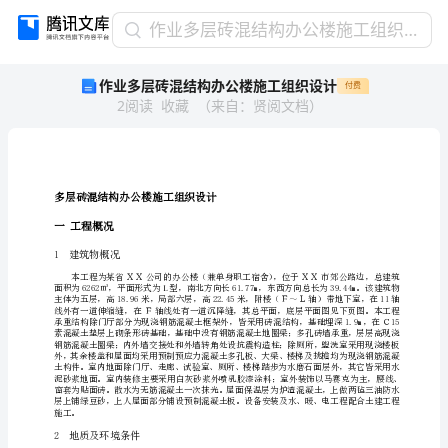
作
作业多层砖混结构办公楼施工组织设计
业
作业多层砖混结构办公楼施工组织设计
付费
多
2
阅读
收藏
（
来自
：
贤阅文档
）
层
砖
混
结
构
多层砖混结构办公楼施工组织设计
办
一工程概况
公