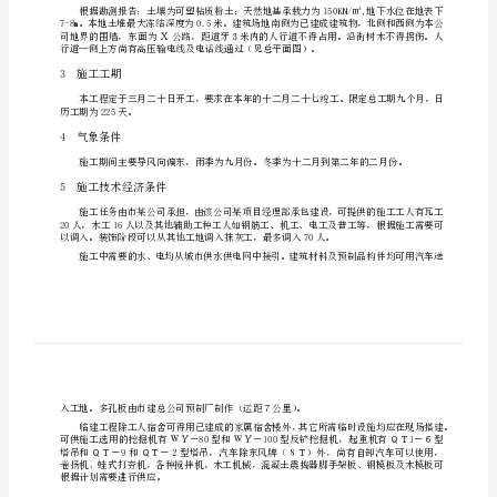
1建筑物概况
楼
施
工
组
织
设
计
施工。
多
2地质及环境条件
层
砖