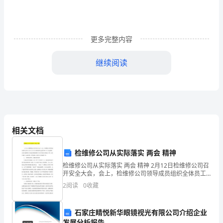
工
程
更多完整内容
概
况
继续阅读
1
建
筑
物
相关文档
根据计划需要进行供应。
概
检维修公司从实际落实 两会 精神
况
检维修公司从实际落实 两会 精神 2月12日检维修公司召
二施工准备
开安全大会，会上，检维修公司领导成员组织全体员工
本
学习了公司八届四次职代会暨2024年工作会精神，并结
2
阅读
0
收藏
合检维修公司实际部署检维修公司今年的安全和重
工
1施工技术准备工作
石家庄睛悦新华眼镜视光有限公司介绍企业
程
发展分析报告