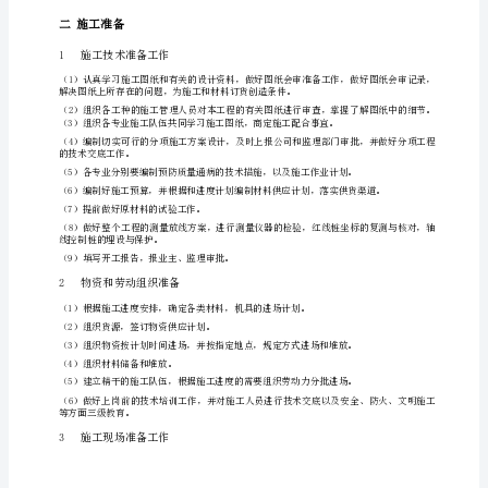
混
结
3施工工期
构
办
历工期为225天。
公
4气象条件
楼
施
5施工技术经济条件
工
组
织
设
计
一