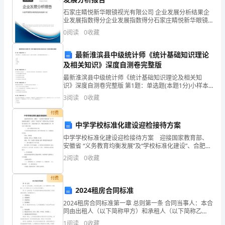
为
石家庄睛悦新华眼镜视光有限公司 企业发展分析结果企
业发展指数得分企业发展指数得分石家庄睛悦新华眼镜
某
视光有限公司综合得分说明：企业发展指数根据企业规
0
阅读
0
收藏
模、企业创新、企业风险、企业活力四个维度对企业发
省
展情
最新淮滨县中级统计师《统计基础知识理论
的技术交底工作。
Ｘ
及相关知识》深度自测卷完整版
Ｘ
最新淮滨县中级统计师《统计基础知识理论及相关知
识》深度自测卷完整版 第1题：单选题(本题1分)小样本
情况下，当总体服从正态分布，总体方差未知时，总体
公
3
阅读
0
收藏
均值检验的统计量为（）。第2题：单选题(本题1分)货
（7）提前做好原材料的试验工作。
司
付费
中学学校标准化建设迎检接待方案
的
线控制桩的埋设与保护。
中学学校标准化建设迎检接待方案 迎接国家教育部、
（9）填写开工报告，报业主、监理审批。
安徽省 “义务教育均衡发展”及“学校标准化建设”、合肥市
办
“特色学校”等督导评估工作是我校当前重点工作，为做好
2
阅读
0
收藏
迎检工作，确保完成迎检工作，制定以下接待方
公
2物资和劳动组织准备
付费
楼
2024租房合同标准
（兼
（2）组织货源，签订物资供应计划。
2024租房合同标准第一章 总则第一条 合同当事人：本合
同由出租人（以下简称甲方）和承租人（以下简称乙
单
方）订立并双方共同遵守。第二条 出租房屋：甲方同意
1
阅读
0
收藏