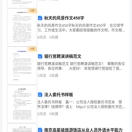
将其拥有的房屋出租给乙方居住或商业使用，具体情况
（4）组织材料储备和堆放。
身
付费
职
秋天的风景作文450字
秋天的风景作文450字秋天的风景作文450字 在日常学
工
等方面三级教育。
习、工作或生活中，大家都经常接触到作文吧，作文根
据体裁的不同可以分为记叙文、说明文、应用文、议论
宿
4
阅读
0
收藏
文。相信许多人会觉得作文很难写吧，以下是小编精
3施工现场准备工作
舍），
付费
银行竞聘演讲稿范文
位
银行竞聘演讲稿范文 银行竞聘演讲稿范文1 尊敬的各位
于
领导、各位同事： 大家好! 非常感谢行党组给了我参
加此次中层干部公开竞聘的机会。我参与竞聘的职位是
1
阅读
0
收藏
办公室主任。之所以能够勇敢地站在这里，一方面
Ｘ
Ｘ
法人委托书样板
市
法人委托书样板 篇一：公司法人授权委托书范本 想
学法律？找律师？请上 http:// 公司法人授权委托书范
郊
本核心内容：公司法人授权委托书该怎么写法定代表人
2
阅读
0
收藏
授权委托填写应当注意哪些事项呢下面
公
南京高星级旅游饭店从业人员外语水平能力