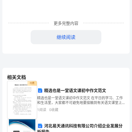
反
担
保
书
更多完整内容
_________
银
继续阅读
行：
_________（下
称
甲
方）
相关文档
与
付费
_________（下
本担保人保证不提出任何异议
精选也是一堂语文课初中作文范文
称
精选也是一堂语文课初中作文范文 在平日的学习、工作
乙
和生活里，大家都不可避免地要接触到有关语文课堂上
方）
的作文范文吧，借助作文人们可以反映客观事物、表达
1
阅读
0
收藏
思想感情、传递知识信息。那么你知道一篇好的作文该
于
_________
河北易天通讯科技有限公司介绍企业发展分
年
析报告