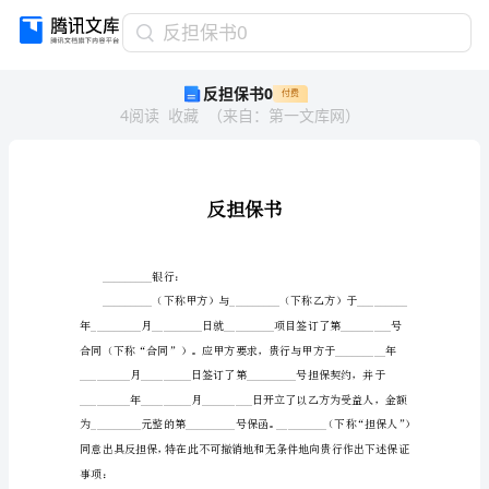
反
反担保书0
担
反担保书0
付费
保
4
阅读
收藏
（
来自
：
第一文库网
）
书
0
反
担
保
书
_________
银