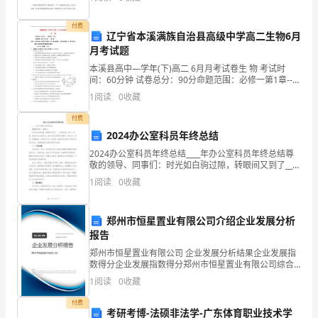
下，有的坐在乒乓球台边，有的坐在走廊里，都在认
同”）。
不超过原保函金额承担担保责任。
应
付费
辽宁省本溪满族自治县高级中学高二生物6月
甲
月考试题
方
本溪县高中—学年(下)高二 6月月考试卷生 物 考试时
要
间：60分钟 试卷总分：90分命题范围：必修一第1章-----
求，
第4章 说明：本试卷由第Ⅰ卷和第Ⅱ卷组成。第Ⅰ卷为选择
1
阅读
0
收藏
题，一律答在答题卡
贵
付费
行
2024办公室科员年终总结
与
2024办公室科员年终总结____年办公室科员年终总结尊
甲
敬的领导、同事们：时光如白驹过隙，转眼间又到了____
方
年的年底。在这一年里，我作为办公室科员，有幸与各
1
阅读
0
收藏
位领导和同事们一同工作、学习，收获颇多，也
于
_________
郑州市恒星置业有限公司介绍企业发展分析
年
报告
_________
郑州市恒星置业有限公司 企业发展分析结果企业发展指
月
数得分企业发展指数得分郑州市恒星置业有限公司综合
_________
得分说明：企业发展指数根据企业规模、企业创新、企
1
阅读
0
收藏
业风险、企业活力四个维度对企业发展情况进行评价。
日
该企
付费
签
考研考博-法硕非法学-广东体育职业技术学