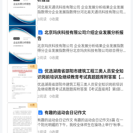
_________
河北易天通讯科技有限公司 企业发展分析结果企业发展
月
指数得分企业发展指数得分河北易天通讯科技有限公司
证书继续有效。
_________
综合得分说明：企业发展指数根据企业规模、企业创
3
阅读
0
收藏
新、企业风险、企业活力四个维度对企业发展情况进行
日
评价。
就
北京玛庆科技有限公司介绍企业发展分析报
_________
告
项
北京玛庆科技有限公司 企业发展分析结果企业发展指数
目
得分企业发展指数得分北京玛庆科技有限公司综合得分
销或破产等；
说明：企业发展指数根据企业规模、企业创新、企业风
签
2
阅读
0
收藏
险、企业活力四个维度对企业发展情况进行评价。该企
订
业的
付费
优选湖南省邵阳市建筑工程三类人员安全知
了
的偿付给任何宽限；
识岗前培训及继续教育考试真题题库附答案【考
第
试直接用】
优选湖南省邵阳市建筑工程三类人员安全知识岗前培训
_________
（3）保函项下权利被转让；
及继续教育考试真题题库附答案【考试直接用】第I部分
号
单选题（50题）1. 安全生产许可证有效期为( )年,有效期
2
阅读
0
收藏
截止前个月内办理延期申请。A: 2B
合
同
付费
有趣的运动会日记作文
（5）担
（下
有趣的运动会日记作文 有趣的运动会日记作文6篇 在一
称
个阳光明媚的下午，我校全体师生在操场上举行“秋季田
“合
径运动会”。学校的操场太小了，同学们有的坐在柳树
1
阅读
0
收藏