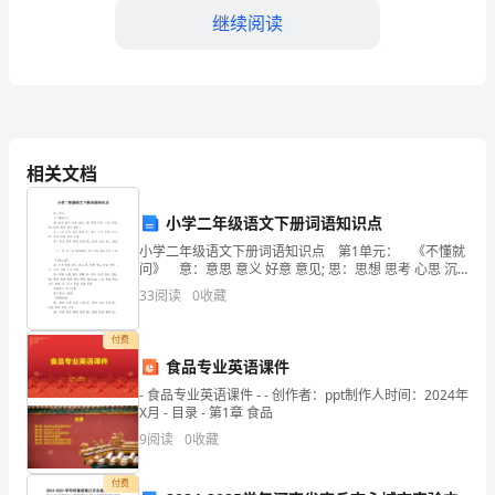
的
继续阅读
数
学
学
习
相关文档
过
小学二年级语文下册词语知识点
程
小学二年级语文下册词语知识点 第1单元： 《不懂就
问》 意：意思 意义 好意 意见; 思：思想 思考 心思 沉
中，
四、团队合作与交流
思; 教：教室 教师 教学 教材; 室：入室 室内 皇室 卧室;
33
阅读
0
收藏
尺：直尺 尺
我
付费
们
食品专业英语课件
经
- 食品专业英语课件 - - 创作者：ppt制作人时间：2024年
X月 - 目录 - 第1章 食品
历
9
阅读
0
收藏
了
付费