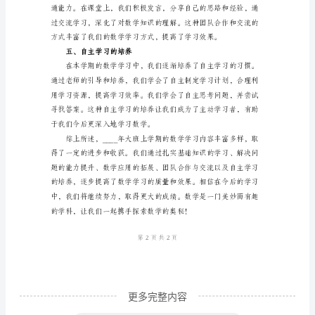
____
年
大
班
上
日常生活中也起到了积极的作用。
学
三、数学应用的拓展
期
数
学
总
结
____
年
更多完整内容