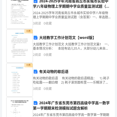
2024-2025学年河南省商丘市永城市实验中
许
学八年级物理上学期期中学业质量监测试题（含
五、自主学习的培养
答案）
多
2024-2025学年河南省商丘市永城市实验中学八年级物
理上学期期中学业质量监测试题（含答案）一、单选题
挑
（本题共10小题，每题3分，共30分）1、新冠肺炎疫情
3
阅读
0
收藏
防控期间进入公共场所要测量体温，合适的测量
战
付费
大班教学工作计划范文【word版】
和
大班教学工作计划范文 大班教学工作计划范文篇1 一、
基本情况分析： 本班有幼儿35人，大部分幼儿来自农
收
村，由于有了两年半的幼儿园生活基础，大部分幼儿活
2
阅读
0
收藏
泼好动，喜欢参加艺术活动，愿意动手动脑，愿意表
获。
于我们今后更深入地学习数学。
付费
本
有关动物的歇后语
学
有关动物的歇后语 有关动物的歇后语精选： 1) 耗子
吃砒霜——翻白眼 2) 耗子滚到面柜里——乐糊涂了
期
3) 耗子舔猫鼻子——自己找死 4) 耗子窟窿——填不
3
阅读
0
收藏
满 5) 耗子进老鼠夹——离
的
2024年广东省东莞市第四高级中学高一数学
数
第一学期期末检测模拟试题含解析
学
2024年广东省东莞市第四高级中学高一数学第一学期期