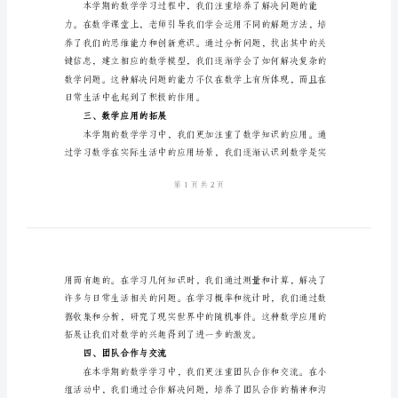
结
2024
年
大
有所帮助。
班
一、基础知识的扎实
上
学
期
数
学
二、解决问题的能力提升
总
结