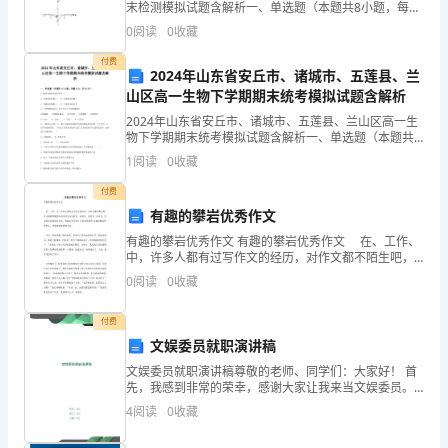
末检测模拟试题含解析一、单选题（本题共8小题，每题
课
5分，共40分）1、函数的部分图像为（）A. B.C. D.2、
0
阅读
0
收藏
已知六边形是边长为1的正六边形，则
程
付费
2024年山东省安丘市、诸城市、五莲县、兰
内
山区高一生物下学期期末统考模拟试题含解析
2024年山东省安丘市、诸城市、五莲县、兰山区高一生
容
物下学期期末统考模拟试题含解析一、单选题（本题共
10小题，每题3分，共30分）1、吸收光能的色素分布于
丰
1
阅读
0
收藏
（ ）A．叶绿体的外膜上 B．叶绿体的内
富
付费
有趣的攀岩优秀作文
多
有趣的攀岩优秀作文 有趣的攀岩优秀作文 在、工作、
中，许多人都有过写作文的经历，对作文都不陌生吧，
样，
作文根据体裁的不同可以分为记叙文、说明文、应用
0
阅读
0
收藏
文、议论文。作文的注意事项有许多，你确定会写吗？
从
下面
付费
基
文娱委员就职演讲稿
础
文娱委员就职演讲稿尊敬的老师、同学们：大家好！ 首
先，我感到非常的荣幸，感谢大家让我来当文娱委员。
的
虽然只有短短的两星期，我不能做出让同学们感觉到惊
4
阅读
0
收藏
天动地的大事。但是，我相信通过这些琐碎的小事，大
家还
数