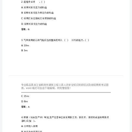
筑
用
工
程
三
下列哪项
A:
撤离人员
类
B:
自行处理
人
C:
采取措施防止事故扩大
员
D:
立即报告
答案：B
安
全
2.()
连墙件必须。
A:
采用可承受压力的构造