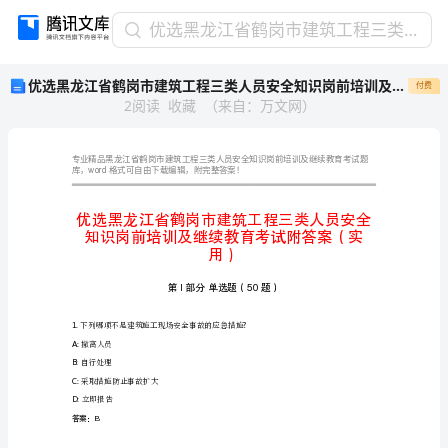
优
优选黑龙江省鹤岗市建筑工程三类人员安全知识岗前培训及继续教育考试附答案（实用）
选
优选黑龙江省鹤岗市建筑工程三类人员安全知识岗前培训及继续教育考试附答案（实用）
付费
黑
2
阅读
收藏
（
来自
：
万文网
）
龙
江
省
鹤
word
库，
岗
市
建