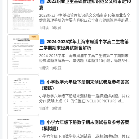
2023职业卫生基础管理知识范文文档审定10
答案：C
篇
龙
2023职业卫生基础管理知识范文文档审定10篇职业安全
江
健康管理手册的主要内容职业安全身心健康管理手册通
常包含如下内容：1．企业的职业安全身心健康方针；
1
阅读
0
收藏
省
2．职业安全身心健康目标建议；3．职业安全身
付费
A:
鹤
设计人员
2024-2025学年上海市周浦中学高二生物第
二学期期末经典试题含解析
B:
岗
作业人员
2024-2025学年上海市周浦中学高二生物第二学期期末
经典试题含解析一、单选题（本题共10小题，每题3分，
C:
市
监理人员
共30分）1、黄鼬（俗称“黄鼠狼”）主要捕食鼠类，它们
1
阅读
0
收藏
体内有臭腺，在遇到威胁时可排出臭气，麻
D:
建
项目负责人
小学数学六年级下册期末测试卷及参考答案
筑
答案：B
（精练）
工
小学数学六年级下册期末测试卷一.选择题(共6题，共12
分)1.数轴上点（ ）的位置在INCLUDEPICTURE \d
程
"http://www.quzujuan.com/uploads/image
1
阅读
0
收藏
A:
能够
三
小学六年级下册数学期末测试卷及参考答案
B:
不必
类
（模拟题）
小学六年级下册数学期末测试卷一.选择题(共6题，共12
C:
自行决定是否