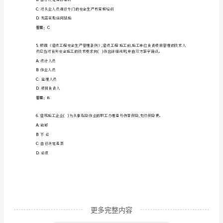
知
B:
采用可承受压力和拉力的构造
识
C:
采用仅有拉筋或仅有顶撑的构造
岗
D:
采用可承受拉力的构造
前
答案：B
培
训
A:10m
及
B:5m
继
续
教
更多完整内容