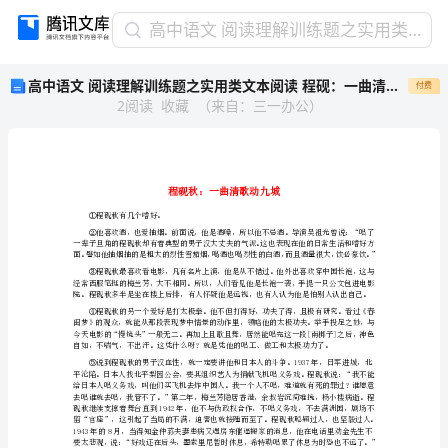
高
高中语文 阅读理解训练题之实用类文本阅读 程砚：一曲清歌动九城
中
高中语文 阅读理解训练题之实用类文本阅读 程砚：一曲清歌动九城
付费
语
2
阅读
收藏
（
来自
：
三一办公
）
文
阅
读
理
解
训
①程砚秋有几个嗜好。
练