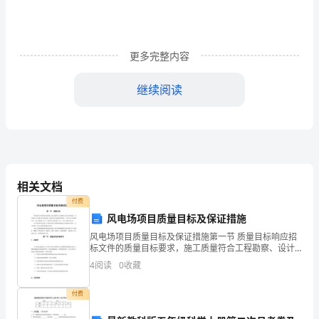
秋：
一
更多完整内容
曲
继续阅读
清
歌
斑。
动
同。
九
相关文档
城
功力。
付费
①
风电场项目质量目标及保证措施
风电场项目质量目标及保证措施第一节 质量目标响应招
春。
程
标文件的质量目标要求，施工质量符合工程勘察、设计
文件的要求， 符合国家及行业现行施工验收规范、标准
砚
4
阅读
0
收藏
及有关标准规范的规定。土建分项工程合格率 100%、
秋
付费
节。