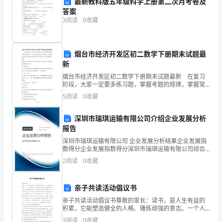
有
最新教科版五年级科学上册第二次月考卷及
答案
几
3
阅读
0
收藏
原因。
个
嗜
信心。
烟台市经济开发区初二数学下册期末试题最
新
好。
烟台市经济开发区初二数学下册期末试题最新 在复习
分析。（6分）
②
阶段，大家一定要多练习题，掌握考题的规律，掌握常
考的知识点，这样有助于提高大家的分数。下面是编辑
5
阅读
0
收藏
他
老师为大家准备的烟台市经济开发区初二数学下册期末
试题。
喜
深圳市瑞琪运输有限公司介绍企业发展分析
报告
欢
深圳市瑞琪运输有限公司 企业发展分析结果企业发展指
数得分企业发展指数得分深圳市瑞琪运输有限公司综合
酒，
得分说明：企业发展指数根据企业规模、企业创新、企
2
阅读
0
收藏
业风险、企业活力四个维度对企业发展情况进行评价。
也
该企
参考答案：
爱
亲子共读活动倡议书
亲子共读活动倡议书尊敬的家长：读书，是人生有益的
抽
束了，着手恢复演出的事宜”等语。）
积累，它能塑造健全的人格、锤炼顽强的意志。一个人
在青少年时代读过的书会内化为孩子的生命本身，甚至
3
阅读
0
收藏