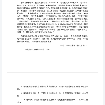
题
之
实
用
类
文
本
阅
读