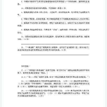
程
砚：
一
曲
清
有朝一日，阴云消尽，我还是要为京剧服务。”
歌
降后他搬回城里，立刻着手恢复演出的事宜。
动
九
17．下列说法不正确的一项是（3分）
城
程
砚