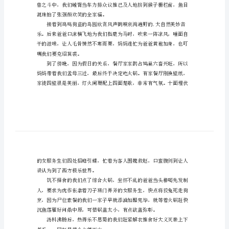
初
中
好吃，全家都贪得无厌地自食其果。
国
庆
节
第
一
天
日
记
今