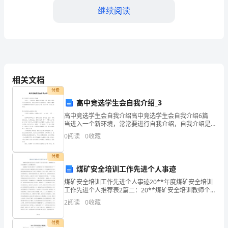
建
继续阅读
设
国
家、
误认为到了西方极乐世界。
爱
相关文档
护
付费
高中竞选学生会自我介绍_3
百
高中竞选学生会自我介绍高中竞选学生会自我介绍6篇
姓
当进入一个新环境，常常要进行自我介绍，自我介绍是
认识自我的手段。到底应如何写自我介绍呢？下面是小
0
阅读
0
收藏
编帮大家整理的高中竞选学生会自我介绍，仅供参考，
的
欢
付费
功
煤矿安全培训工作先进个人事迹
绩
其手，一网打尽捞个水落石出。
煤矿安全培训工作先进个人事迹20**年度煤矿安全培训
工作先进个人推荐表2篇二：20**煤矿安全培训教师个
罄
人先进事迹材料20**煤矿安
2
阅读
0
收藏
竹
付费