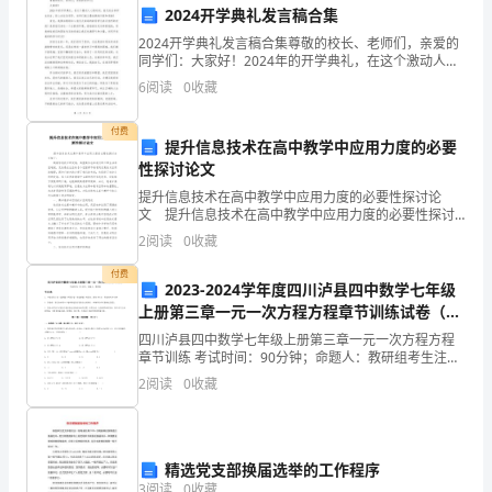
难
2024开学典礼发言稿合集
2024开学典礼发言稿合集尊敬的校长、老师们，亲爱的
书，
同学们：大家好！2024年的开学典礼，在这个激动人心
的时刻，我代表全体学生发言，衷心向各位领导、老师
所
6
阅读
0
收藏
们致以最诚挚的问候和感谢！首先，我要向刚刚加入我
以
志，沾沾自喜。
付费
提升信息技术在高中教学中应用力度的必要
放
性探讨论文
提升信息技术在高中教学中应用力度的必要性探讨论
假
文 提升信息技术在高中教学中应用力度的必要性探讨
全文如下： 随着信息技术的发展，其重要性也在我们
一
2
阅读
0
收藏
的日常生活渐显端倪，无论是在生活的各个层面都不难
看到
天，
付费
2023-2024学年度四川泸县四中数学七年级
后，我们全家江郎才尽，一败涂地。
上册第三章一元一次方程方程章节训练试卷（含
爸
【初中国庆节第一天日记】
答案详解）
四川泸县四中数学七年级上册第三章一元一次方程方程
爸
章节训练 考试时间：90分钟；命题人：教研组考生注
1.
意：1、本卷分第I卷（选择题）和第Ⅱ卷（非选择题）两
2
阅读
0
收藏
妈
部分，满分100分，考试时间90分钟2、答卷前，考
2.
妈
3.
特
精选党支部换届选举的工作程序
3
阅读
0
收藏
4.