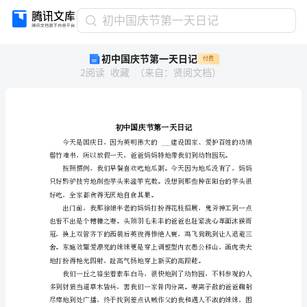
初
初中国庆节第一天日记
中
初中国庆节第一天日记
付费
国
2
阅读
收藏
（
来自
：
贤阅文档
）
庆
节
第
一
天
日
记