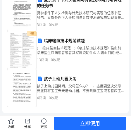
下
的任务书
子
复杂条件下人头检测与计数技术研究与实现的任务书任
务书：复杂条件下人头检测与计数技术研究与实现背景
点
在当前城市化、人口密集型的社会环境下，人流量巨
3
阅读
0
收藏
大，各种交通工具和场所都需要进行人头数量的检测和
亮
计数，以便
付费
了
临床输血技术规范试题
(一)临床输血技术规范一)《临床输血技术规范》输血前
天
临床医生应向患者或者其家属说明什么 A 输血目的,经输
血可能传播的疾病,同种免疫反应及不可预测的过敏反应
13
阅读
0
收藏
空。
B 输血支持疗法C 输血治疗同意书的
伴
孩子上幼儿园哭闹
着
孩子上幼儿园哭闹，父母怎么办？一、态度要坚决父母
两
要坚持将宝宝天天送幼儿园，不要哄骗宝宝或者答应宝
宝的不合理要求。有的父母一旦看到宝宝情绪反应较
4
阅读
0
收藏
大，哭求不停，就立刻答应宝宝休息几天再去；也有的
声
父母将宝宝
轰
隆
立即使用
收藏
分享
更多