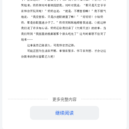
于
夏
天
的
个和我同龄的女孩。
雷
雨
作
文
天
更多完整内容
上
继续阅读
突
然