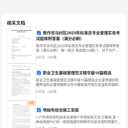
划
过
相关文档
一
焦作市马村区2023年标准员专业管理实务考
道
试题库附答案（满分必刷）
光，
焦作市马村区2023年标准员专业管理实务考试题库附答
案（满分必刷） 第一部分 单选题(50题) 1、对于与产品
起来……
那
相关的标准的监督，通过（ ）相结合的方式开展。A.企
6
阅读
0
收藏
业抽查与项目日常检查B.检
光
职业卫生基础管理范文精华版10篇精选
如
职业卫生基础管理范文精华版10篇精选企业夏季做好防
份简单的快乐留藏已久吧！
黑
暑降温的必要措施职业性中暑就是所指在高温和热辐射
促进作用下，人体体温调节功能失调，从而引发以中枢
2
阅读
0
收藏
神经系统和循环系统障碍为主要整体表现的急性疾病。
夜
轻者发
付费
中
喷绘布综合施工安装
的
1.户外喷绘布旳由来及使用户外喷绘布又名:灯箱布,是一
种由两层PVC和一层高强度旳网格布压延合成旳喷墨打印
一
材料，分内打光和外打光两种。如今广告市场，现存着