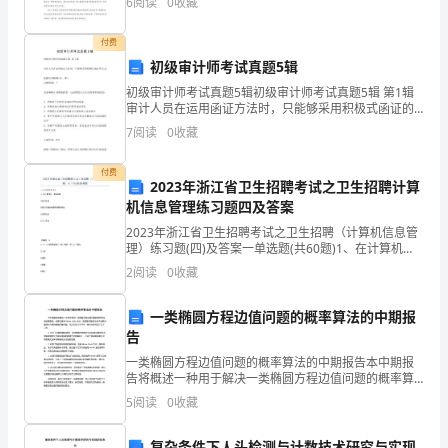
6
阅读
0
收藏
多种不同类型旳喷绘布料低价位旳压延布，质量较好
根
付费
火
初级审计师考试真题5辑
初级审计师考试真题5辑初级审计师考试真题5辑 第1辑
柴，
审计人员在运用函证方法时，只能够采用积极式函证的
方式。此题为判断题(对，错)。正确答案：× 企业编制计
虽
7
阅读
0
收藏
划财务报表，
然
付费
2023年浙江省卫生招聘考试之卫生招聘计算
微
机信息管理练习题四及答案
2023年浙江省卫生招聘考试之卫生招聘（计算机信息管
弱
理）练习题(四)及答案一单选题(共60题)1、在计算机
中，算法是指A.加工方法B.解题方案的准确而完整的描述
和
2
阅读
0
收藏
C.排序方法D.查询方法【
短
一类椭圆方程边值问题的概率算法的中期报
告
暂，
一类椭圆方程边值问题的概率算法的中期报告本中期报
却
告将概述一种用于解决一类椭圆方程边值问题的概率算
法的进展情况。该算法基于Monte Carlo方法，使用数学
5
阅读
0
收藏
一
随机化技术来解决偏微分方程的数值求解问题。在
复杂条件下人头检测与计数技术研究与实现