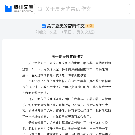
关
关于夏天的雷雨作文
于
关于夏天的雷雨作文
付费
夏
2
阅读
收藏
（
来自
：
贤阅文档
）
天
的
雷
雨
作
文
关