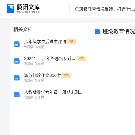
班
级
相关文档
班级教育情况
教
六年级学生后进生评语
付费
育
5
阅读
0
收藏
2024年工厂年终总结及计划范文
情
付费
3
阅读
0
收藏
况
游苏仙岭作文350字
付费
3
阅读
0
收藏
反
人教版数学六年级上册期末测试卷及参考答案(综合卷)
1
阅读
0
收藏
馈，
打
造