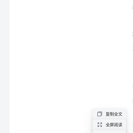
学
生
成
长
的
舞
台
班
级
复制全文
教
全屏阅读