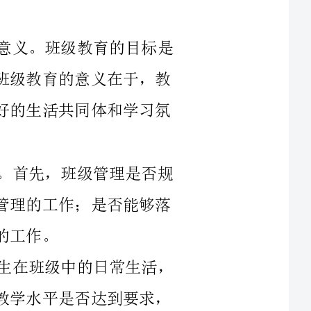
培养学生的综合素质，使其得到全面发展。班级教育的意义在于，教
师和同学一起生活、学习、交流，形成了良好的生活共同体和学习氛
反馈班级教育情况，要从多个方面入手。首先，班级管理是否规
范。是否按照教育局的相关规定，组织班级管理的工作；是否能够落
其次，教学质量。班级教育不仅仅是学生在班级中的日常生活，
更包括了教师对学生的教学和指导。教师的教学水平是否达到要求，
教学方式是否多样、适合学生；能否及时调整教学模式，根据学生的
除此之外，班级文化建设也是班级教育的重要组成部分。在校园
里，班级的文化气息承载着班级的精神特质和学生的个性魅力。如何
通过文化建设营造积极向上、愉悦互助的文化氛围也是需要反馈的重