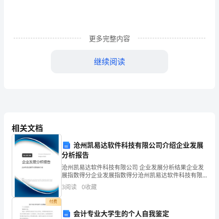
手
座
热
更多完整内容
情
继续阅读
开
朗，
在
人
相关文档
群
沧州凯易达软件科技有限公司介绍企业发展
中
分析报告
沧州凯易达软件科技有限公司 企业发展分析结果企业发
总
展指数得分企业发展指数得分沧州凯易达软件科技有限
公司综合得分说明：企业发展指数根据企业规模、企业
3
阅读
0
收藏
是
够真正发现和认识一个人。
创新、企业风险、企业活力四个维度对企业发展情况进
行评
付费
闪
会计专业大学生的个人自我鉴定
射手座事业运势