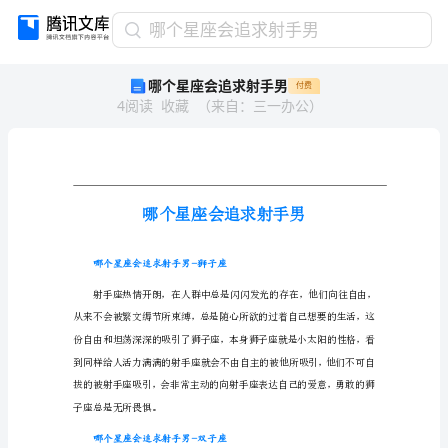
哪
哪个星座会追求射手男
个
哪个星座会追求射手男
付费
星
4
阅读
收藏
（
来自
：
三一办公
）
座
会
追
求
射
手
男