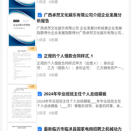
1
阅读
0
收藏
来
创新、企业风险、企业活力四个维度对企业发展情况进
行评
不
广西卓然文化娱乐有限公司介绍企业发展分
析报告
会
广西卓然文化娱乐有限公司 企业发展分析结果企业发展
指数得分企业发展指数得分广西卓然文化娱乐有限公司
被
综合得分说明：企业发展指数根据企业规模、企业创
1
阅读
0
收藏
新、企业风险、企业活力四个维度对企业发展情况进行
繁
评价。
付费
文
正规的个人借款合同样式_1
正规的个人借款合同样式甲方（出借人）：身份证
缛
号： 乙方（借款人）：身份证号： 乙方拥有房产一
套，该房产位于房产证号，房产四至：（东至西至南至
2
阅读
0
收藏
节
北至）。该房产已向（原借款行）办理按揭（抵押）借
款，该房
所
付费
2024年毕业班班主任个人总结模板
束
2024年毕业班班主任个人总结模板____年毕业班班主任
个人总结模板（____字）尊敬的领导、亲爱的同事、亲爱
缚，
的学生家长、亲爱的同学们：时光荏苒，转眼之间，我
2
阅读
0
收藏
担任____届毕业班班主任已经四年了。回顾
总
是
最新临沂市临沭县国家电网招聘之机械动力