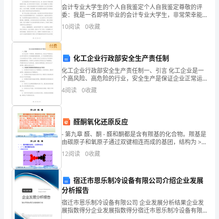
闪
会计专业大学生的个人自我鉴定个人自我鉴定尊敬的评
委：我是一名即将毕业的会计专业大学生，非常荣幸能
发
有机会向各位评委展示我的个人自我鉴定。通过此次鉴
10
阅读
0
收藏
定，我希望能够向您们展示我在学业上所取得的成绩、
光
我的专业
付费
的
化工企业行政部安全生产责任制
化工企业行政部安全生产责任制一、引言 化工企业是一
存
个高风险、高危险的行业，安全生产是保证企业正常运
营和员工身体健康的重要保障。为了有效管理和控制化
在，
4
阅读
0
收藏
工企业的安全生产风险，行政部门在化工企业安全生产
责任制
他
更爱射手座的三个星座
醛酮氧化还原反应
们
- 第九章 醛、酮 - 醛和酮都是含有羰基的化合物。羰基是
向
由碳原子和氧原子通过双键相连而成的基团，结构为 >C
＝O 。羰基很活泼，易发生很多化学反应。羰基化合物
12
阅读
0
收藏
往
尤其是
自
宿迁市恩乐制冷设备有限公司介绍企业发展
分析报告
由，
宿迁市恩乐制冷设备有限公司 企业发展分析结果企业发
从
展指数得分企业发展指数得分宿迁市恩乐制冷设备有限
公司综合得分说明：企业发展指数根据企业规模、企业