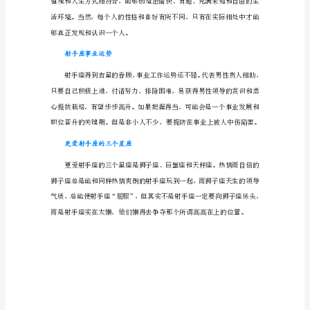
个
星
座
会
追
求
的无限魅力。
射
哪个星座会追求射手男-天秤座
手
男-
狮
子
座
射