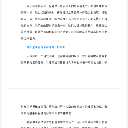
哪
哪个星座会追求射手男-狮子座
个
星
座
会
追
求
射
子座总是无所畏惧。
手
男
哪个星座会追求射手男-双子座
哪