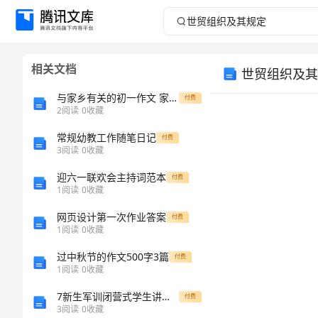
世
贸
相关文档
世贸组织及其
组
与家乡有关的初一作文 家乡的美
付费
织
2
阅读
0
收藏
常规幼教工作随笔日记
及
付费
3
阅读
0
收藏
其
迎六一联欢会主持词范本
付费
1
阅读
0
收藏
规
网页设计第一次作业答案
付费
1
阅读
0
收藏
定
过中秋节的作文500字3篇
付费
第
1
阅读
0
收藏
三
7新生军训闭营式学生讲话稿
付费
3
阅读
0
收藏