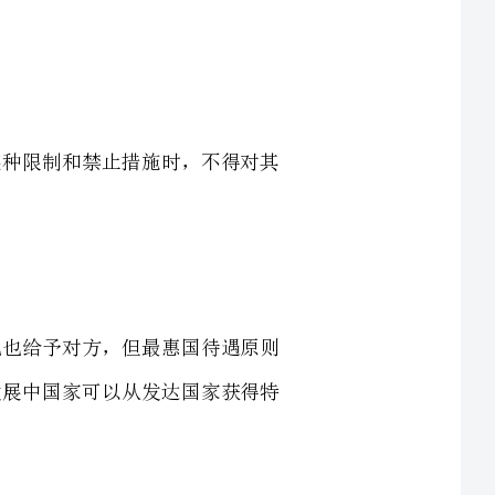
得对其
遇原则
家获得特
商船在
束，不