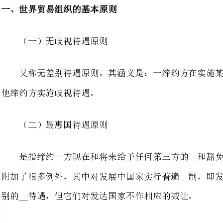
又称无差别待遇原则，其涵义是：一缔约方在实施某种限制和禁止措施时，不
他缔约方实施歧视待遇。
（二）最惠国待遇原则
是指缔约一方现在和将来给予任何第三方的__和豁免也给予对方，但最惠国待
附加了很多例外，其中对发展中国家实行普遍__制，即发展中国家可以从发达国
别的__待遇，但它们对发达国家不作相应的减让。
（三）国民待遇原则
是指在贸易条约或协议中，缔约方之间相互保证给予另一方的自然人、法人和
本国境内享有与本国自然人、法人和商船同等的待遇。
（四）关税减让原则
关税减让是指通过谈判削减关税以消除关税壁垒，并且削减后的关税应得到约