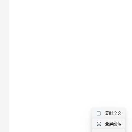
节
世
界
贸
易
组
织
（WTO）
及
其
规
复制全文
则
全屏阅读
世