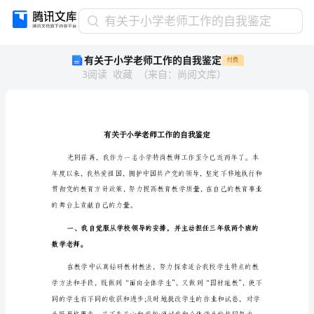
有
有关于小学老师工作的自我鉴定
关
有关于小学老师工作的自我鉴定
付费
于
3
阅读
收藏
（
来自
：
尚阅文库
）
小
学
老
师
工
作
的