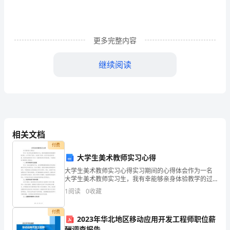
为
一
更多完整内容
名
小
继续阅读
学
特
岗
教
相关文档
付费
师
大学生美术教师实习心得
工
大学生美术教师实习心得实习期间的心得体会作为一名
大学生美术教师实习生，我有幸能够亲身体验教学的过
作
程，从中学到了很多，也收获了很多。在实习的这段时
1
阅读
0
收藏
间里，我深刻地感受到了作为一名教师的责任和使命
至
感。下面是
付费
2023年华北地区移动应用开发工程师职位薪
今
酬调查报告