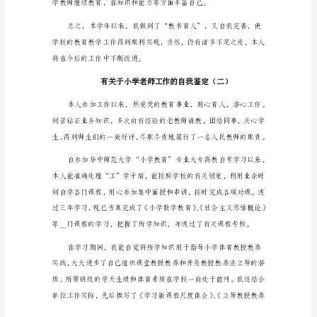
工
作
的
自
表率。
我
鉴
定
光
阴
荏
敬。
苒，
我
作