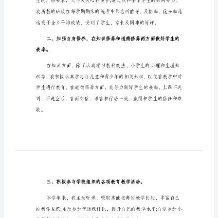
自
我
的舞台上贡献自己的力量。
鉴
定
数学老师。
有
关
于
小
学
老
师