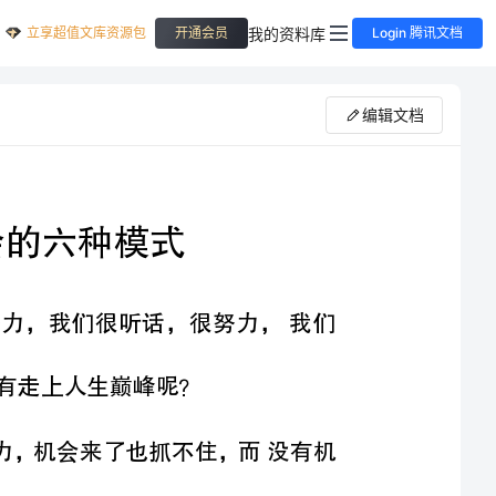
立享超值文库资源包
我的资料库
开通会员
Login 腾讯文档
编辑文档