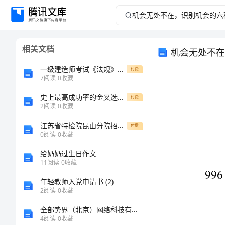
机
会
相关文档
机会无处不在
无
一级建造师考试《法规》题库每日练习100题含答案[卷1672]
付费
处
7
阅读
0
收藏
史上最高成功率的金叉选股公式大全仅分享一次速度收藏!
不
付费
2
阅读
0
收藏
在，
江苏省特检院昆山分院招考1名劳务派遣用工自我检测模拟卷2
付费
0
阅读
0
收藏
识
给奶奶过生日作文
11
阅读
0
收藏
别
年轻教师入党申请书 (2)
机
2
阅读
0
收藏
全部势界（北京）网络科技有限公司介绍企业发展分析报告
会
4
阅读
0
收藏