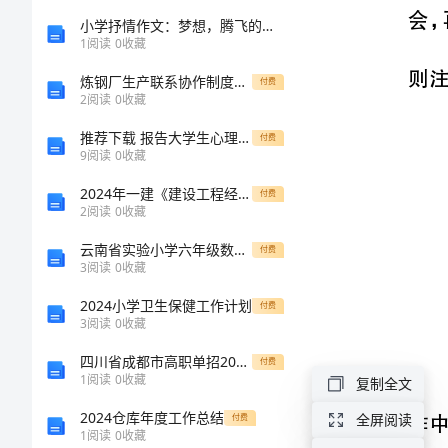
的
小学抒情作文：梦想，腾飞的翅膀
1
阅读
0
收藏
六
炼钢厂生产联系协作制度范文
付费
2
阅读
0
收藏
种
推荐下载 报告大学生心理健康教育自我成长报告
付费
9
阅读
0
收藏
模
2024年一建《建设工程经济》自我检测A卷（附答案）
付费
式
2
阅读
0
收藏
云南省实验小学六年级数学下学期开学检测试题 附答案
付费
机
3
阅读
0
收藏
会
2024小学卫生保健工作计划
付费
无
3
阅读
0
收藏
处
四川省成都市高职单招2023年英语真题及答案
付费
1
阅读
0
收藏
复制全文
不
2024仓库年度工作总结
全屏阅读
付费
在，
1
阅读
0
收藏