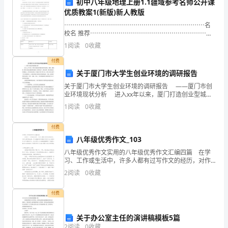
初中八年级地理上册1.1疆域参考名师公开课
第六章高空坠落事故防止
第
优质教案1(新版)新人教版
一、控制人旳原因
⋯⋯⋯⋯⋯⋯⋯⋯⋯⋯⋯⋯⋯⋯⋯⋯⋯⋯⋯⋯⋯⋯⋯名
二
校名 推荐⋯⋯⋯⋯⋯⋯⋯⋯⋯⋯⋯⋯⋯⋯⋯⋯⋯⋯⋯
《疆域》参考教案 1一 、教材分析本课从地理位置、领
章
二、控制手旳原因
1
阅读
0
收藏
土范围、行政区划三个方面来描述我国的疆域。优越的
地理
工
付费
三、控制操作措施原因
关于厦门市大学生创业环境的调研报告
程
关于厦门市大学生创业环境的调研报告 ——厦门市创
四、控制组织管理原因
业环境现状分析 进入xx年以来，厦门打造创业型城市
概
的步伐加快。据悉，最新的《厦门市创业观察研究报
1
阅读
0
收藏
五、控制环境原因
告》新鲜出炉。报告说明，厦门的创业环境优良，在参
况……………………………………………………
付费
第七章高空作业安全防护
1
八年级优秀作文_103
第
八年级优秀作文实用的八年级优秀作文汇编四篇 在学
习、工作或生活中，许多人都有过写作文的经历，对作
三
文都不陌生吧，作文根据写作时限的不同可以分为限时
2
阅读
0
收藏
作文和非限时作文。怎么写作文才能避免踩雷呢？下面
是小
章
付费
高
空
关于办公室主任的演讲稿模板5篇
2
阅读
0
收藏