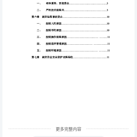
4
程
有
限
企
业
黎
明
生
活
坊
项
目
更多完整内容
4