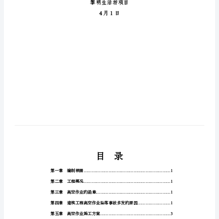
作
业
施
工
方
案
沈
阳
华
生
建
设
工