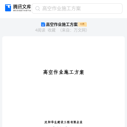
高
高空作业施工方案
空
高空作业施工方案
付费
作
4
阅读
收藏
（
来自
：
万文网
）
业
施
工
方
案
高
空