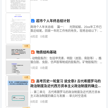
作
业
施
工
超市个人年终总结计划
方
商场个人年关总结 篇一： 光阴如梭，20xx年工作已
案
靠近结尾，回首一年的工作有的有失，现将总结以下：
沈
一、熟习并做好商场工作流程，严格对商品把关。
4
阅读
0
收藏
作为商场的老职工要熟习各环节
阳
华
付费
物质结构基础
生
建
- 动物胶黏剂：包括甲壳素、明胶（皮胶、骨胶等）、酪
蛋白胶、虫胶、仿声胶等制成的胶黏剂。矿物胶黏剂：
设
包括硅酸盐、磷酸盐等制成的胶黏剂。天然胶黏剂按其
1
阅读
0
收藏
工
化学结构可分为葡萄糖衍生物、氨基酸衍生物和其他天
然树
程
付费
高考历史一轮复习 说全章2 古代希腊罗马的
有
政治制度及近代西方资本主义政治制度的确立与
限
发展课件 新人教版
- - 第二单元 古代希腊罗马的政治制度及近代西方资本
企
主义政治制度的确立与发展 - - 单元时空连线
业
8
阅读
0
收藏
黎