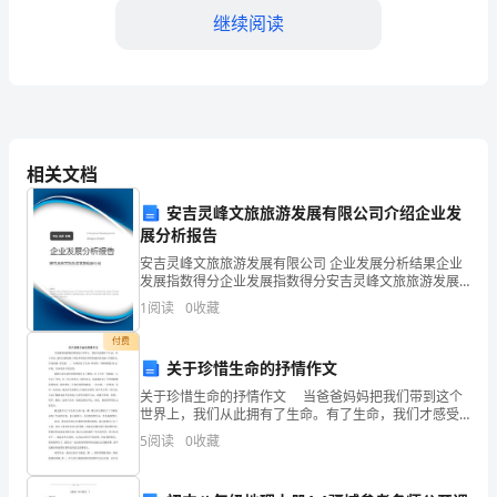
月
继续阅读
1
日
目
录
相关文档
第一章编制根据
第
安吉灵峰文旅旅游发展有限公司介绍企业发
第二章工程概况
展分析报告
一
安吉灵峰文旅旅游发展有限公司 企业发展分析结果企业
第三章高空作业旳函意
发展指数得分企业发展指数得分安吉灵峰文旅旅游发展
章
有限公司综合得分说明：企业发展指数根据企业规模、
1
阅读
0
收藏
企业创新、企业风险、企业活力四个维度对企业发展情
编
况进
付费
制
第五章高空作业施工方案
关于珍惜生命的抒情作文
关于珍惜生命的抒情作文 当爸爸妈妈把我们带到这个
根
一、领导重视、贯彻责任
世界上，我们从此拥有了生命。有了生命，我们才感受
到了多姿多彩的世界带给我们的美丽，享受阳光，享受
据……………………………………………………
5
阅读
0
收藏
雨露，享受爱......如果没有了生命，所有的
二、严把技术措施关
1