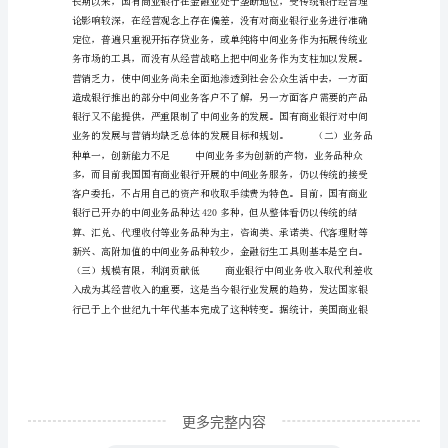
行
发
展
中
间
业
务
【摘
要】
文
章
更多完整内容
在