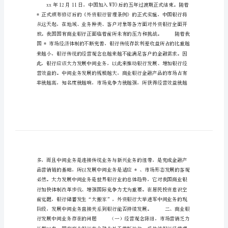
中
间
业
务
浅
论
国
有
商
业
银