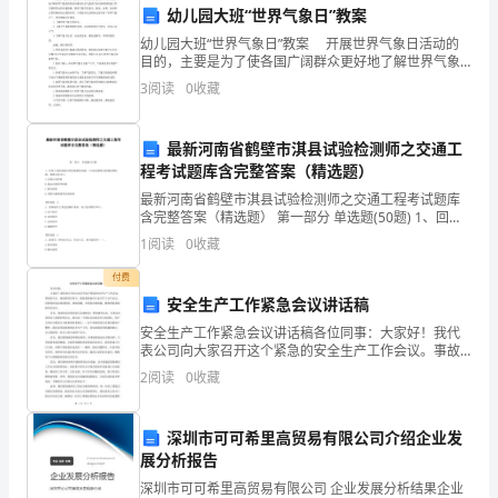
幼儿园大班“世界气象日”教案
业
幼儿园大班“世界气象日”教案 开展世界气象日活动的
务
目的，主要是为了使各国广阔群众更好地了解世界气象
组织的活动情况以及气象部门在经济和国防建立等方面
3
阅读
0
收藏
的
所作出的卓越奉献，推动气象学在航空、航海、水利、
农
必
最新河南省鹤壁市淇县试验检测师之交通工
程考试题库含完整答案（精选题）
要
最新河南省鹤壁市淇县试验检测师之交通工程考试题库
性
含完整答案（精选题） 第一部分 单选题(50题) 1、回答
下列防腐涂层厚度检测的问题。(3)涂层测厚仪检测前要
1
阅读
0
收藏
进
校准。校准方法为()。A.仪器自动校
付费
行
安全生产工作紧急会议讲话稿
论
安全生产工作紧急会议讲话稿各位同事：大家好！我代
表公司向大家召开这个紧急的安全生产工作会议。事故
述
发生后，我深感责任重大，紧接着我就向大家召开了这
2
阅读
0
收藏
个会议，以便及时总结事故原因，查找问题，并采取有
效措施，
的
深圳市可可希里高贸易有限公司介绍企业发
基
展分析报告
础
深圳市可可希里高贸易有限公司 企业发展分析结果企业