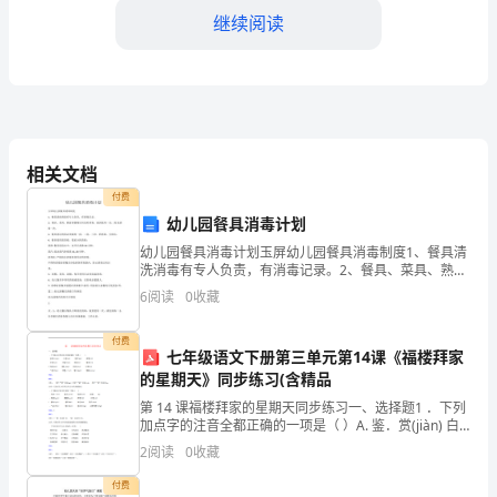
对
继续阅读
我
国
商
业
相关文档
付费
银
幼儿园餐具消毒计划
行
幼儿园餐具消毒计划玉屏幼儿园餐具消毒制度1、餐具清
洗消毒有专人负责，有消毒记录。2、餐具、菜具、熟食
大
容器餐后应及时消毒，做到使用一次，清 洗消毒一次。
6
阅读
0
收藏
3、餐具清洁消毒必须做到一刮、二洗、三冲、四消毒、
力
付费
七年级语文下册第三单元第14课《福楼拜家
发
的星期天》同步练习(含精品
展
第 14 课福楼拜家的星期天同步练习一、选择题1 ．下列
加点字的注音全都正确的一项是（ ）A. 鉴．赏(jiàn) 白
中
皙．(xī) 模．样(mó) 滑稽．(jī) B. 犹豫．(yù) 简陋．(lòu
2
阅读
0
收藏
间
付费