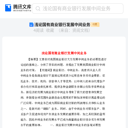
浅
浅论国有商业银行发展中间业务
论
浅论国有商业银行发展中间业务
付费
国
4
阅读
收藏
（
来自
：
贤阅文档
）
有
商
业
银
行
发
展