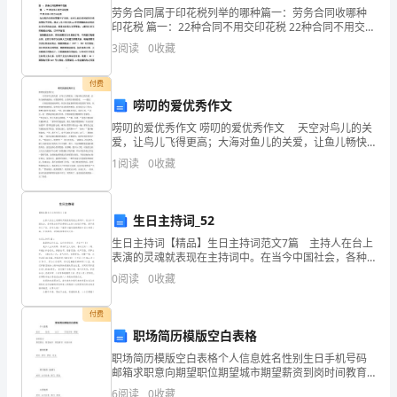
中
劳务合同属于印花税列举的哪种篇一：劳务合同收哪种
印花税 篇一：22种合同不用交印花税 22种合同不用交印
我
花税 印花税的征税范围属于正列举，未列入印花税列举
3
阅读
0
收藏
的征税范围的不征税。现对工作中常见的22种无须
找
付费
到
唠叨的爱优秀作文
了
唠叨的爱优秀作文 唠叨的爱优秀作文 天空对鸟儿的关
爱，让鸟儿飞得更高；大海对鱼儿的关爱，让鱼儿畅快
一
地游玩；对我的唠叨，让我明白爸爸的爱。 ——题记
1
阅读
0
收藏
在别家都说妈妈唠叨，但是在我家最唠叨的却是我
盏
温
生日主持词_52
我会用行动让你们感受到幸福。
生日主持词【精品】生日主持词范文7篇 主持人在台上
润
表演的灵魂就表现在主持词中。在当今中国社会，各种
集会的节目都通过主持人来进行串联，是不是无从下
的
0
阅读
0
收藏
关于亲情作文900字作文篇2
笔、没有头绪？下面是小编收集整理的生日主持词7篇，
灯。
付费
职场简历模版空白表格
从
选择时，爱也会让你的选择瞬间改变。
职场简历模版空白表格个人信息姓名性别生日手机号码
窗
邮箱求职意向期望职位期望城市期望薪资到岗时间教育
——题记
背景时间学历学校专业实习经历（如有）时间公司名称
6
阅读
0
收藏