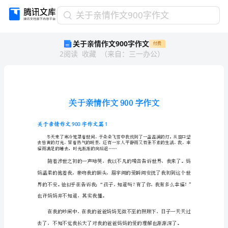
关
关于亲情作文900字作文
于
关于亲情作文900字作文
付费
亲
2
阅读
收藏
（
来自
：
三一办公
）
情
作
文
900
字
作
文