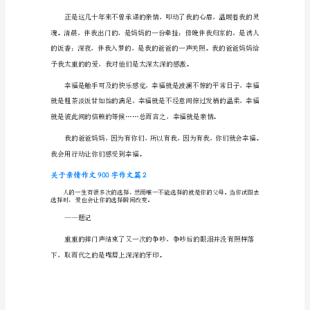
情
作
心灵，带给我无穷的力量……
文
900
字
作
渐长老的父母。
文
篇
1
冬
天
来