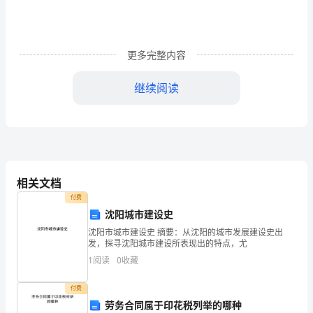
了
寒
冷
更多完整内容
笼
继续阅读
罩
着
世
间，
相关文档
于
付费
用轻抚我的脸。
沈阳城市建设史
朵
沈阳市城市建设史 摘要：从沈阳的城市发展建设史出
朵
发，探寻沈阳城市建设所表现出的特点，尤
1
阅读
0
收藏
飞
雪
付费
劳务合同属于印花税列举的哪种