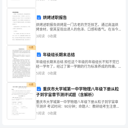
部门职位工作经历时间公司名称部门职位专业技能熟练
口
掌握XX
望
烘烤述职报告
去
下，取而代之的是嘴唇上深深的牙印。
烘烤述职报告烘烤是一门古老的烹饪技艺，通过高温烘
烤食材，使其呈现出诱人的色泽、口感和香气。在当今
昏
社会，烘烤技艺不仅在家庭中广泛应用，也在商业领域
3
阅读
0
收藏
中发挥着重要作用。作为一名烘烤师，我有幸能够在过
黄
去一年的
付费
的
年级组长期末总结
灯
年级组长期末总结 担任这个年级的年级组长不知不觉已
经一学年了，经过了第一学期的行为标准养成的阵痛，
本学期学生工作的重点的是在学生行为标准上和活动上
光，
5
阅读
0
收藏
进行引导，从而到达习惯的内涵提高和影响学习习惯的
养成。
冒
付费
重庆市大学城第一中学物理八年级下册从粒
着
子到宇宙章节测评试题（含解析）
热
重庆市大学城第一中学物理八年级下册从粒子到宇宙章
节测评 考试时间：90分钟；命题人：教研组考生注意：
1、本卷分第I卷（选择题）和第Ⅱ卷（非选择题）两部
气
1
阅读
0
收藏
分，满分100分，考试时间90分钟2、答卷前，考生
的