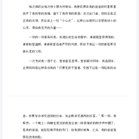
关于亲情作文900字作文篇1
关
于
福而满足的睡去。时光渐渐的向后退……
亲
情
作
文
900
也许妈妈并不知道，其实我懂。
字
作
文
关
于
亲