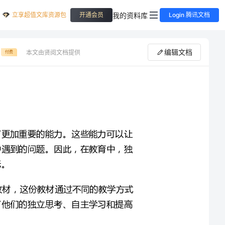
立享超值文库资源包
我的资料库
开通会员
Login 腾讯文档
编辑文档
本文由贤阅文档提供
付费
在当今社会中，独立思考、自主学习和提高能力已经成为了更加重要的能力。这些能力可以让
我们更好地适应社会的变化，也能让我们更好地解决人生中遇到的问题。因此，在教育中，独
而外研社六年级语文上册练习5课教案就是一份非常好的教材，这份教材通过不同的教学方式
和方法，让学生们在掌握语文知识的同时，也悄悄地培养了他们的独立思考、自主学习和提高
作为一名语文教师，我们应该如何利用这份教材来辅助与培养学生们的独立思考、自主学习和