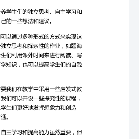
在授课时，我们需要非常重视学生们的自主学习能力。我们可以通过多种形式的方式来实现这
一点。比如，我们可以要求学生们在规定的时间内完成一些独立思考和探索性的作业，如题海
练习、个人创作、阅读活动等等。同时，我们也应该鼓励学生们利用课外时间来进行阅读、写
作和创作等活动。这样不仅可以让学生们提前预习和巩固所学知识，也可以提高学生们的自我
在教学时，我们应该更加注重学生们的独立思考能力。这需要我们在教学中采用一些启发式教
学方法，让学生们学会与自己的思考、探索和创新。其中，我们可以开设一些探究性的课程，
如研究体验类、探究课题研究类等等。这些课程不仅可以让学生们更好地发挥想象力和创造
我们还需要注重学生们的团队协作与沟通技能。独立思考、自主学习和提高能力虽然重要，但
是我们也不能忽视学生们与他人交流沟通的能力。在教学中，我们可以采用一些合作式教学的
方式，如小组讨论、合作学习、互评等等，来鼓励学生们在学习与团队合作中相互帮助、交流
和分享。这样可以让学生们更好地发挥人际协作和社交技能，更好地适应未来的社会环境。
外研社六年级语文上册练习5课教案是一份非常好的教材，它不仅能够辅助我们在语文知识领
域中对学生进行教育和培养，也能悄悄地帮助我们在学生的独立思考、自主学习和提高能力培
养中发挥积极作用。作为教师，我们需要更加注重学生们的自主学习、独立思考、团队合作和
交流沟通能力，让他们在学习中走得更远。而学生们也需要在日常学习中注重自我学习和思