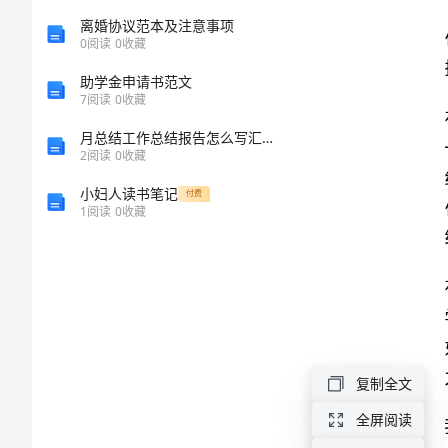
练
离婚协议范本及注意事项
0
阅读
0
收藏
习
助学金申请书范文
7
阅读
0
收藏
5
月总结工作总结报告怎么写汇总5篇
2
阅读
0
收藏
课
小妇人读书笔记
付费
教
1
阅读
0
收藏
案：
独
立
复制全文
思
全屏阅读
考，