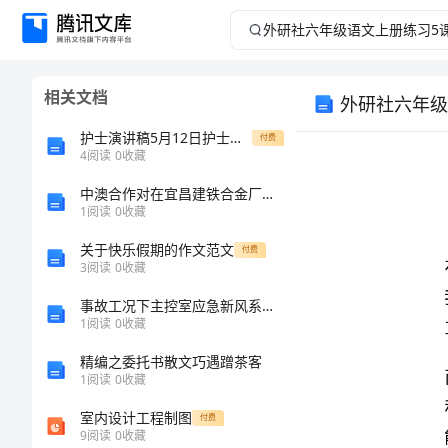
外
研
相关文档
外研社六年级
社
护士演讲稿5月12日护士节演讲稿
付费
六
4
阅读
0
收藏
中澳合作对在宜昌建铁合金厂进行可行性研究
年
1
阅读
0
收藏
级
关于快乐假期的作文范文
付费
3
阅读
0
收藏
语
事故工况下主控室应急新风系统碘吸附器性能试验研究
1
阅读
0
收藏
文
能力。
精编之委托书散文巧遇蹭茶客
上
1
阅读
0
收藏
室内设计工程制图
付费
册
9
阅读
0
收藏