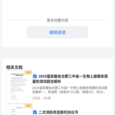
题：
1．
科
更多完整内容
学
继续阅读
技
台湾
术
调频广播
进入时代。P16
的
进
相关文档
国内第一个上网的广播电台。P18
步
付费
2025届安徽省合肥三中高一生物上册期末质
量检测试题含解析
喉舌性企业性
为
28．广播电视拥有两重性：和。P23
2025届安徽省合肥三中高一生物上册期末质量检测试题
无
含解析一、单选题（本题共10小题，每题3分，共30
．信息第三
30广播电视属产业，应归入产业中。P24
分）1、下列有关“观察DNA和RNA在细胞中的分布”实验
2
阅读
0
收藏
线
的叙述，不正确的是( )A．用盐酸水解的
付费
广
信息——
二次消防改造委托协议书