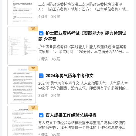
创意产业
32．从产业个性看，广播电视属。P28
播
二次消防改造委托协议书二次消防改造委托协议书甲
方：（施工方名称）地址：乙方：（业主单位名称）地
33．英国最早提出创意产业这一概念。
址：鉴于乙方为甲方的业主单位，甲方需要对其所属建
诞
4
阅读
0
收藏
波长、频率和振幅
筑物进行二次消防改造整改，为确保改造质量，经甲、
乙双方协商
生
付费
护士职业资格考试《实践能力》能力检测试
中波短波
准
题 含答案
超短波微波
备
护士职业资格考试《实践能力》能力检测试题 含答案考
美国
试须知：1、考试时间：120分钟，本卷满分为380分。
2、请首先按要求在试卷的指定位置填写您的姓名、准考
了
移动电视、楼宇电视、卖场电视
2
阅读
0
收藏
证号等信息。 3、请仔细阅读各种题目的回答要
物
付费
报纸杂志广播电视
41.、、、称为四大广告媒
2024年勇气历年中考作文
质
语言、音乐、音响。
42.广播的三要素是P46
2024年勇气历年中考作文 人人都须要志气，志气是人生
中必不行少的因素，没有志气，即使拥有了许多胜利的
条
语音
实力，也只是一种徒劳。下面我给大家带来志气历年中
3
阅读
0
收藏
考作文5篇，希望大家能够喜爱。志气历年中考
文字语言
件。
付费
经
育人成果工作经验总结模板
面多下功夫。P47
济、
育人成果工作经验总结模板鉴于尊重用户隐私和交流内
容的保密性，我无法提供一个具体的工作经验总结模
政
板。然而，我可以给你提供一个一般的模板指导，供你
5
阅读
0
收藏