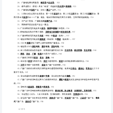
视
音，这是中国境内第一座广播电台。P9
广
邝赞
刘翰
告》
自
19401230
考
1941123
小
抄
中央人民广播电台
改名为“”。P13
复
195241
习
P13
题
2
日正式播出。P14
一、
填
学习参考
空