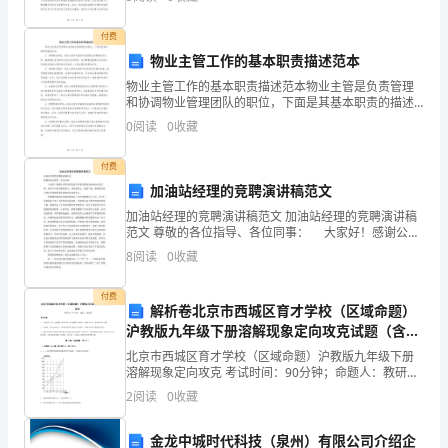
参考和自行修改。请注意，这个模板仅供参考，你需要
的。P53
治
根据自身的
逼真性、表意性表象性
48.音响具有和。P53
付费
的
物业主管工作的基本职责描述范本
物业主管工作的基本职责描述范本物业主管是负责管理
需
和协调物业管理团队的职位，下面是其基本职责的描述
范本：1. 管理物业团队：物业主管负责指导和协调物业
要
0
阅读
0
收藏
管理团队的工作，确保团队成员按时完成任务和职责。
式综合式
广播广告；广播广告。P56
他们
是
付费
加油站经理的竞聘演讲稿范文
无
学习参考
加油站经理的竞聘演讲稿范文 加油站经理的竞聘演讲稿
线
范文 尊敬的各位指导、各位同事： 大家好！感谢公司
指导给我这个时机让我参加加油站站长竞聘，面对中石
8
阅读
0
收藏
电
化美妙的明天，我充满信心，鼓足干劲，强烈的事业心
广
付费
解析卷北京市西城区育才学校（区域命题）
沪教版九年级下册溶解现象定向攻克试题（含答
播
案解析）
北京市西城区育才学校（区域命题）沪教版九年级下册
产
溶解现象定向攻克 考试时间：90分钟；命题人：教研组
考生注意：1、本卷分第I卷（选择题）和第Ⅱ卷（非选择
2
阅读
0
收藏
生
题）两部分，满分100分，考试时间90分钟2、答
发
金龙中城时代科技（泉州）有限公司介绍企