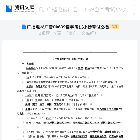
广
广播电视广告00639自学考试小抄考试必备
播
广播电视广告00639自学考试小抄考试必备
付费
电
2
阅读
收藏
（
来自
：
文库吧
）
视
广
告
00639
自
一、填空题：
学
考
内在的因素。P3