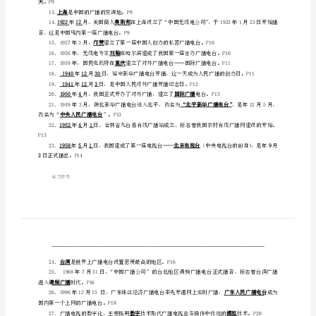
19
试
赫兹
波波夫马可尼
小
题奠定了基础。P4
抄
19061225
2020
考
美国英国法国德国苏联
试
司电台KDKA.。
，呼号为P5
WEAF
必
备
P6
《广
播
天
。P9
上海
13.是中国的广播的发源地。P9
电
192212奥斯邦