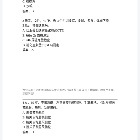
全
国
考
1.轻度SAHS
A:PS
试
题
C:PSG检查睡眠
库
答案：C
大
全
A:急性单纯疱疹性角膜炎
B:急性闭角性青光眼
精
C:睑腺炎
品
D:沙眼