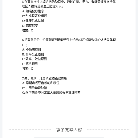
答案：B
（考
点
3.6kg，怀疑糖尿病。
梳
A:口服葡萄糖耐量试验(OGTT)
B:餐后2h血糖测定
理）
C:24h尿糖定量检查
历
D:糖化血红蛋白(GHb)测定
年
答案：A
主
治
医
师
资
更多完整内容