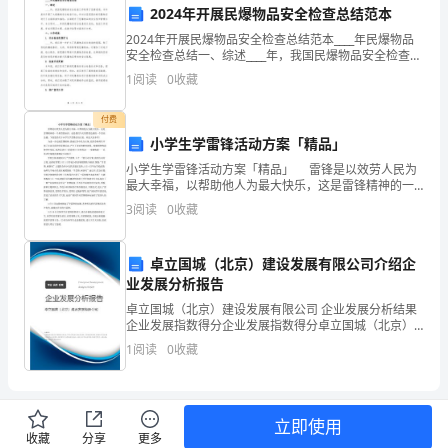
2024年开展民爆物品安全检查总结范本
提
C:健康信念认同
2024年开展民爆物品安全检查总结范本____年民爆物品
升）
D:态度转变
安全检查总结一、综述____年，我国民爆物品安全检查工
作取得了显著进展。本年度共开展了大规模的安全检查
1
阅读
0
收藏
第
答案：C
行动，针对全国范围内的民爆物品进行了全面排
I
付费
小学生学雷锋活动方案「精品」
部
小学生学雷锋活动方案「精品」 雷锋是以效劳人民为
()
最大幸福，以帮助他人为最大快乐，这是雷锋精神的一
分
A:不伤害原则
个典型的标识，也是我们今天仍然要弘扬的一个崇高品
3
阅读
0
收藏
德。下面是的关于小学生学雷锋活动方案，欢送大家参
单
B:公平公正原则
考!
选
C:效率、效益原则
卓立国城（北京）建设发展有限公司介绍企
业发展分析报告
D:优先原则
题
卓立国城（北京）建设发展有限公司 企业发展分析结果
答案：C
企业发展指数得分企业发展指数得分卓立国城（北京）
（150
建设发展有限公司综合得分说明：企业发展指数根据企
1
阅读
0
收藏
业规模、企业创新、企业风险、企业活力四个维度对企
题）
业发
7.关于青少年牙周炎叙述错误的是
1.
A:早期出现牙齿松动和移位
立即使用
轻
B:白细胞功能缺陷
收藏
分享
更多