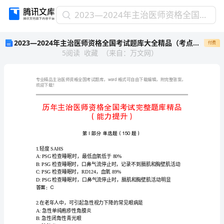
2023
2023—2024年主治医师资格全国考试题库大全精品（考点梳理）
—
2023—2024年主治医师资格全国考试题库大全精品（考点梳理）
付费
2024
5
阅读
收藏
（
来自
：
万文网
）
年
主
治
医
word
欢迎下载！
师
资
格