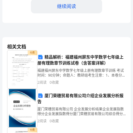
格
继续阅读
全
word
欢迎下载！
国
考
试
节肿胀、畸形，功能障碍。
相关文档
A:腕关节功能位
付费
完
精品解析：福建福州屏东中学数学七年级上
B:腕关节背屈桡偏位
册有理数章节训练试卷（含答案详解）
整
福建福州屏东中学数学七年级上册有理数章节训练 考试
C:腕关节背屈尺偏位
题
时间：90分钟；命题人：教研组考生注意：1、本卷分第
D:腕关节掌屈尺偏位
I卷（选择题）和第Ⅱ卷（非选择题）两部分，满分100
2
阅读
0
收藏
分，考试时间90分钟2、答卷前，考生务必用0.
库
答案：D
厦门荣穗贸易有限公司介绍企业发展分析报
精
告
品
厦门荣穗贸易有限公司 企业发展分析结果企业发展指数
得分企业发展指数得分厦门荣穗贸易有限公司综合得分
社区人群传递高血压防治知识。
（能
说明：企业发展指数根据企业规模、企业创新、企业风
2
阅读
0
收藏
A:知晓健康信息
险、企业活力四个维度对企业发展情况进行评价。该企
力
业的
付费
B:形成特定价值观