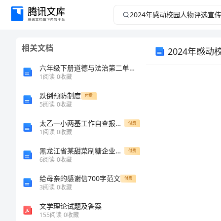
2024
年
相关文档
2024年感
感
六年级下册道德与法治第二单元-爱护地球-共同责任-测试卷精品(有一套)
动
1
阅读
0
收藏
校
跌倒预防制度
付费
5
阅读
0
收藏
园
太乙一小两基工作自查报告[修改版]
付费
1
阅读
0
收藏
人
黑龙江省某甜菜制糖企业40000ta生产废水处理工艺初步设计
付费
6
阅读
0
收藏
物
给母亲的感谢信700字范文
付费
评
3
阅读
0
收藏
文学理论试题及答案
选
155
阅读
0
收藏