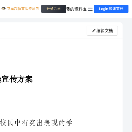
立享超值文库资源包
我的资料库
开通会员
Login 腾讯文档
编辑文档
____年感动校园人物评选旨在表彰在校园中有突出表现的学
生，倡导崇德向善、励志向上的校园文化，引导广大学生积极向
贡献力