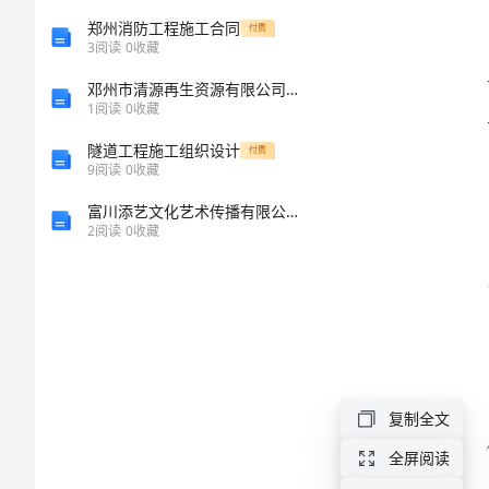
量。
宣
郑州消防工程施工合同
付费
3
阅读
0
收藏
传
邓州市清源再生资源有限公司介绍企业发展分析报告
1
阅读
0
收藏
方
隧道工程施工组织设计
付费
9
阅读
0
收藏
案
富川添艺文化艺术传播有限公司介绍企业发展分析报告
2024
2
阅读
0
收藏
年
感
动
校
园
复制全文
人
全屏阅读