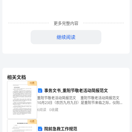
试
（试
更多完整内容
卷
继续阅读
二）
C、警犬辨认不可以，心理测试结论可以
考
前
D、警犬辨认和心理测试结论均不可以
练
相关文档
习
付费
试
事务文书_重阳节敬老活动简报范文
当如何处理？（）
重阳节敬老活动简报范文 重阳节敬老活动简报范文
题
10月23日（农历九月九日）是重阳节来临之际，仪阳中
A、决定受理此案
学开展了“重阳敬老·感恩教育”为主题的重阳敬老教育活
A
6
阅读
0
收藏
动。 尊老倡议指导调查。学校向全体学生发
B、要求原告将区公安分局列为共同被告
卷
付费
院前急救工作规范
考
C、要求原告将被告变更为区公安分局