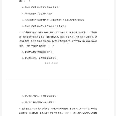
试
（试
卷
姓名：
______
二）
考号：
______
考
前
练
习
的？（）
试
A、外方投资者只能以合资公司的名义起诉
题