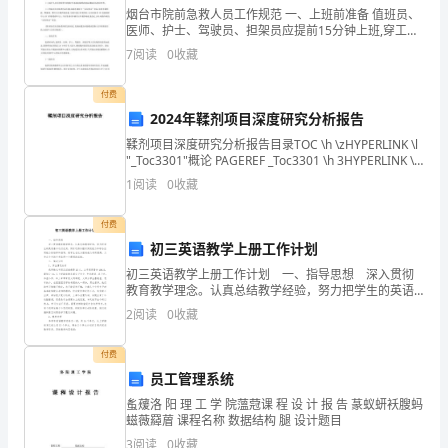
烟台市院前急救人员工作规范 一、上班前准备 值班员、
试
医师、护士、驾驶员、担架员应提前15分钟上班,穿工作
D、以被告不适格为由裁定不予受理
服、佩带工作牌,保持良好的仪表仪容。 (一)值班员负责
7
阅读
0
收藏
须
检查指挥终端设备是否运转正常,点击测试铃声
知：
付费
2024年鞣剂项目深度研究分析报告
1、
鞣剂项目深度研究分析报告目录TOC \h \zHYPERLINK \l
"_Toc3301"概论 PAGEREF _Toc3301 \h 3HYPERLINK \l
考
"_Toc25882"一、鞣剂
1
阅读
0
收藏
试
付费
时
初三英语教学上册工作计划
间：
初三英语教学上册工作计划 一、指导思想 深入贯彻
教育教学理念。认真总结教学经验，努力把学生的英语
180
基本功打扎实，同时还得加强对阅读能力和综合应用能
2
阅读
0
收藏
力的培养和指导，使学生在这方面的能力有所提高，力
分
争
付费
钟，
员工管理系统
蚃蕿洛 阳 理 工 学 院薀蒄课 程 设 计 报 告 蒃蚁蚈袄膄蚂
本
螆薇羄葿 课程名称 数据结构 腿 设计题目
3
阅读
0
收藏
行为，要依法从严惩处