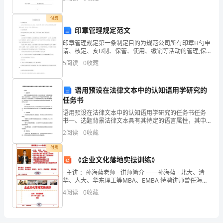
卷
满
付费
印章管理规定范文
分
印章管理规定第一条制定目的为规范公司所有印章H勺申
为
请、核定、亥U制、保管、使用、缴销等活动的管理,保
证印 章使用的对时性、安全性、严肃性，特制定本文
5
阅读
0
收藏
150
献。第二条合用范畴合用于公司所有印章日勺申请、核
定、
发布禁止令，禁止甲1年内出入医疗机构
分。
语用预设在法律文本中的认知语用学研究的
2
39
第页共页
任务书
2、
语用预设在法律文本中的认知语用学研究的任务书任务
请
书一、选题背景法律文本具有其特定的语言属性，其中
语用预设是一种普遍存在的现象。在法律实践中，人们
2
阅读
0
收藏
首
通过法律文本来传递法律规则和目的，因此探究法律文
本中的语
付费
先
《企业文化落地实操训练》
按
- 主讲 ：孙海蓝老师 - 讲师简介 ——孙海蓝 - 北大、清
华、人大、华东理工等MBA、EMBA 特聘讲师曾任海尔
要
某本部企业文化部长曾任海尔某本部人力行政
4
阅读
0
收藏
求