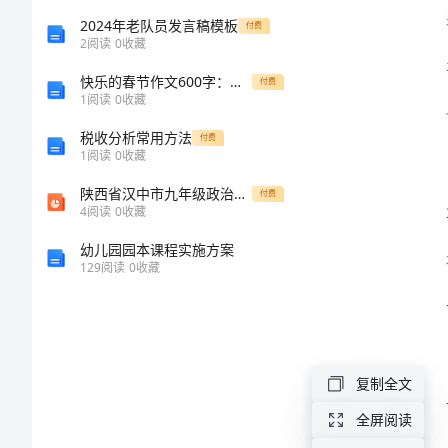
作
2024年老队员发言稿模板
付费
2
阅读
0
收藏
总
快乐的春节作文600字：春联的起源
付费
1
阅读
0
收藏
结
税收分析常用方法
付费
1
阅读
0
收藏
范
陕西省汉中市九年级政治全册 第二单元 五星红旗我为你骄傲 第4课 全民共同致富 第1框 充满生机和活力的基本经济制度课件 鲁教版
付费
文
4
阅读
0
收藏
2024
幼儿园园本课程实施方案
129
阅读
0
收藏
也更高。
年
九
年
复制全文
级
全屏阅读
体