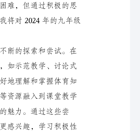
首先，我在教学方法和手段上进行了不断的探索和尝试。在
过去的一年里，我尝试使用多种教学方法，如示范教学、讨论式
教学和问题解决式教学等，以便让学生更好地理解和掌握体育知
识。我还利用多媒体技术，将图片、视频等资源融入到课堂教学
这些尝
试，我发现学生们对于活动性较强的课程更感兴趣，学习积极性
其次，我注重培养学生的团队合作精神和沟通能力。在九年
级的体育课上，我不仅希望学生们在技能上有所提高，更重要的
是通过体育活动培养他们的团队合作精神和沟通能力。为此，我
组织了一些小组活动，让学生们在活动中互相配合、共同解决问