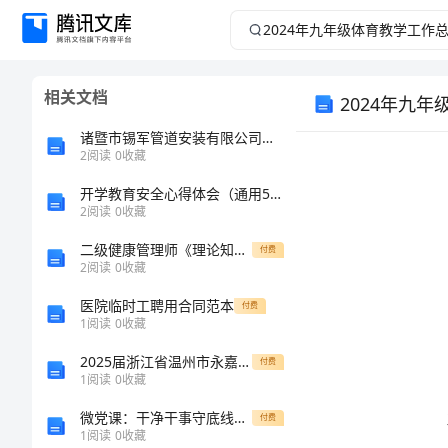
2024
年
相关文档
2024年九
九
诸暨市锡军管道安装有限公司介绍企业发展分析报告
年
2
阅读
0
收藏
级
开学教育安全心得体会（通用5篇）
2
阅读
0
收藏
体
二级健康管理师《理论知识》过关练习试卷D卷
付费
2
阅读
0
收藏
育
医院临时工聘用合同范本
付费
1
阅读
0
收藏
教
2025届浙江省温州市永嘉县翔宇中学高一数学第一学期期末学业水平测试模拟试题含解析
付费
学
1
阅读
0
收藏
微党课：干净干事守底线全心全意护健康
付费
工
1
阅读
0
收藏