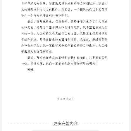
评
委、
各
位
建立健康和谐的工作氛围。
领
导、
亲
爱
的
同
事
们：
更多完整内容