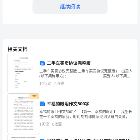
大
继续阅读
家
好！
首
先，
相关文档
非
应和应对未来的变化。
二手车买卖协议完整版
常
二手车买卖协议完整版 二手车买卖协议完整版1 出卖人
感
(以下简称甲方)：____________________ 买受人(以下简称
乙方)：____________________ 第一条 目的
19
阅读
0
收藏
谢
付费
大
幸福的眼泪作文500字
家
幸福的眼泪作文500字 【篇一：幸福的眼泪】 我生长
在一个幸福的家庭，时时刻刻都能感受到父母的关爱，
能
这些关爱像雨露一样一直滋润着我的心田。让我感动，
1
阅读
0
收藏
让我为之动容，让我流泪。 记得我六岁那年，
够