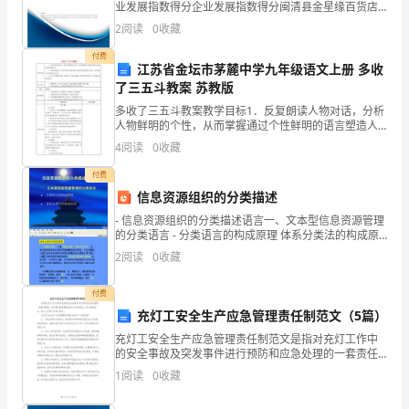
业发展指数得分企业发展指数得分闽清县金星缘百货店
会。
（有限合伙）综合得分说明：企业发展指数根据企业规
2
阅读
0
收藏
模、企业创新、企业风险、企业活力四个维度对企业发
今
展情
付费
江苏省金坛市茅麓中学九年级语文上册 多收
天，
了三五斗教案 苏教版
我
多收了三五斗教案教学目标1．反复朗读人物对话，分析
人物鲜明的个性，从而掌握通过个性鲜明的语言塑造人
站
物形象的手法。2．梳理故事情节，讨论作者设计的这些
4
阅读
0
收藏
情节是如何鲜明地体现主旨的，从而领悟作者谋篇的匠
心所
在
付费
信息资源组织的分类描述
这
- 信息资源组织的分类描述语言一、文本型信息资源管理
里，
的分类语言 - 分类语言的构成原理 体系分类法的构成原
理 - -
2
阅读
0
收藏
向
付费
大
充灯工安全生产应急管理责任制范文（5篇）
家
充灯工安全生产应急管理责任制范文是指对充灯工作中
的安全事故及突发事件进行预防和应急处理的一套责任
展
制度。其主要目的是确保充灯工作中的安全，防止事故
1
阅读
0
收藏
发生，减少人身伤亡和财产损失。充灯工安全生产应急
示
管理责任