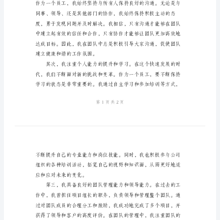
2024
精
选
得到大家的支持和认同。
竞
聘
演
讲
稿
样
意为公司的发展作出更大的贡献。
本
尊
敬
的