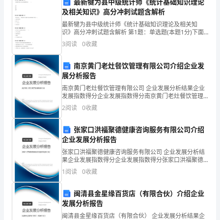
不开一个好的领导者
最新犍为县中级统计师《统计基础知识理论
给
及相关知识》高分冲刺试题含解析
予
最新犍为县中级统计师《统计基础知识理论及相关知
识》高分冲刺试题含解析 第1题：单选题(本题1分)下面
我
指数中属于拉氏价格指数的是（ ）。第2题：单选题
3
阅读
0
收藏
(本题1分)下列企业中，一般需要专门设置产品成本核
这
南京黄门老灶餐饮管理有限公司介绍企业发
次
展分析报告
参
南京黄门老灶餐饮管理有限公司 企业发展分析结果企业
发展指数得分企业发展指数得分南京黄门老灶餐饮管理
有限公司综合得分说明：企业发展指数根据企业规模、
加
2
阅读
0
收藏
企业创新、企业风险、企业活力四个维度对企业发展情
带来更大的价值和贡献。
况进
竞
张家口洪福聚德健康咨询服务有限公司介绍
企业发展分析报告
聘
张家口洪福聚德健康咨询服务有限公司 企业发展分析结
演
果企业发展指数得分企业发展指数得分张家口洪福聚德
健康咨询服务有限公司综合得分说明：企业发展指数根
谢谢！
1
阅读
0
收藏
讲
据企业规模、企业创新、企业风险、企业活力四个维度
对企
的
闽清县金星缘百货店（有限合伙）介绍企业
发展分析报告
机
闽清县金星缘百货店（有限合伙） 企业发展分析结果企