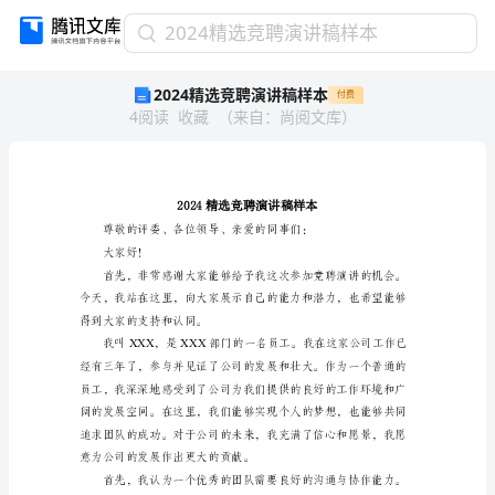
2024
2024精选竞聘演讲稿样本
精
2024精选竞聘演讲稿样本
付费
选
4
阅读
收藏
（
来自
：
尚阅文库
）
竞
聘
演
讲
稿
样
本
大家好！