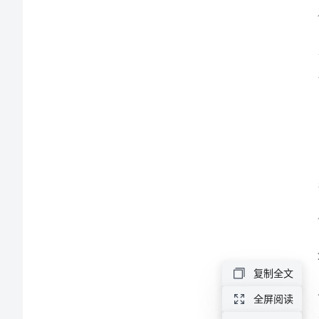
望未来。
产
年
度
的
工
作
总
结
工
作
总
复制全文
结
全屏阅读
尊