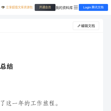
立享超值文库资源包
我的资料库
开通会员
Login 腾讯文档
编辑文档
时光如梭，转眼之间，我们已经走过了这一年的工作旅程。
在过去的一年里，经过全体员工的共同努力，我们取得了一系列
突破和成就。现在，我将对我们的工作进行总结，回顾过去，展