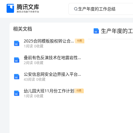
生
产
相关文档
生产年度的工
年
2025合同模板股权转让合同GF——合同书专用条款填写范例
付费
度
1
阅读
0
收藏
叠前有色反演技术在地震岩性学研究中的应用
的
2
阅读
0
收藏
工
公安信息网安全边界接入平台管理规定
43
阅读
0
收藏
作
幼儿园大班11月份工作计划
付费
1
阅读
0
收藏
总
结
生