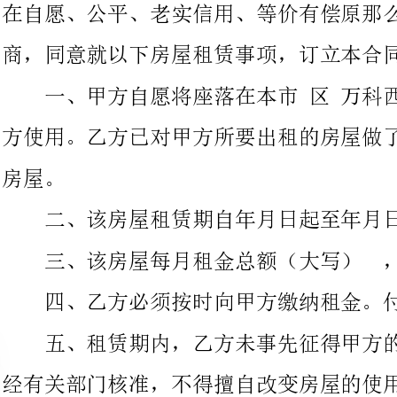
方使用。乙方已对甲方所要出租的房屋做了充分了解，愿意承租该
二、该房屋租赁期自年月日起至年月日止。
三、该房屋每月租金总额（大写），￥元。
四、乙方必须按时向甲方缴纳租金。付款的时间及方式
五、租赁期内，乙方未事先征得甲方的书面同意，并按规定报
经有关部门核准，不得擅自改变房屋的使用性质。
六、甲方应保证出租房屋的使用平安，并负责对房屋及其附着
物的定期检查，承当正常的房屋维修费用。因甲方延误房屋维修而
使乙方或第三人遭受损失的，甲方负责赔偿。如因乙方使用不当造
成房屋或设施损坏的，乙方应立即负责修复或予以经济赔偿。
七、甲方维修房屋及其附着设施，应提前天书面通知乙方，乙