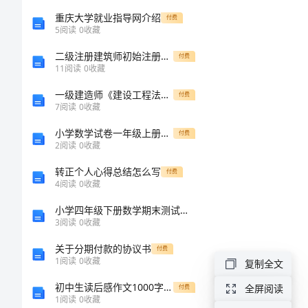
年
重庆大学就业指导网介绍
付费
5
阅读
0
收藏
最
房屋。
二级注册建筑师初始注册申请表(样表)
付费
新
11
阅读
0
收藏
房
一级建造师《建设工程法规及相关知识》模拟试卷C卷（含答案）
付费
7
阅读
0
收藏
屋
小学数学试卷一年级上册期中测试卷含完整答案（全国通用）
租
付费
2
阅读
0
收藏
赁
转正个人心得总结怎么写
付费
合
4
阅读
0
收藏
同
小学四年级下册数学期末测试卷附参考答案【典型题】
3
阅读
0
收藏
范
关于分期付款的协议书
付费
本
1
阅读
0
收藏
复制全文
20XX
初中生读后感作文1000字：《世界是平的》读后感
全屏阅读
付费
1
阅读
0
收藏
年