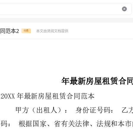
同范本2
本文由贤阅文档提供
付费
年最新房屋租赁合同范本
20XX年最新房屋租赁合同范本
甲方（出租人）：身份证号码：乙方（
码：根据国家、省有关法律、法规和本市的有
在自愿、公平、老实信用、等价有偿原那么的根底上，经充分协
商，同意就以下房屋租赁事项，订立本合同，并共同遵守。
一、甲方自愿将座落在本市区万科西庐幢单元室，出租给乙