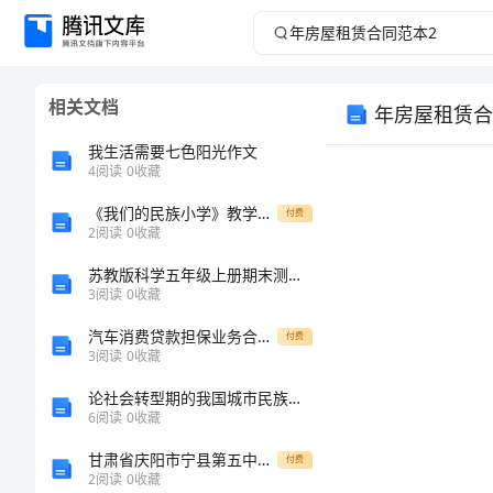
年
房
相关文档
年房屋租赁合
屋
我生活需要七色阳光作文
租
4
阅读
0
收藏
《我们的民族小学》教学设计1
赁
付费
2
阅读
0
收藏
合
苏教版科学五年级上册期末测试卷含答案【名师推荐】
3
阅读
0
收藏
同
汽车消费贷款担保业务合作协议书
付费
3
阅读
0
收藏
范
论社会转型期的我国城市民族问题
本
6
阅读
0
收藏
甘肃省庆阳市宁县第五中学八年级物理下册9.3大气压强教学案无答案新版新人教版
付费
2
2
阅读
0
收藏