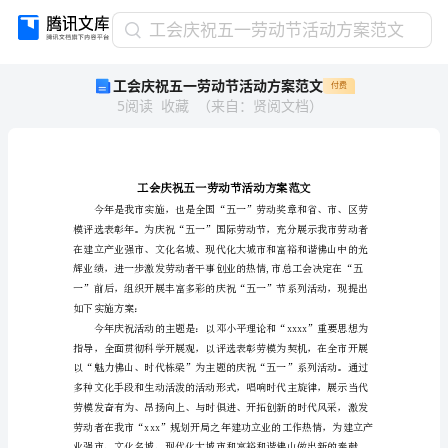
工
工会庆祝五一劳动节活动方案范文
会
工会庆祝五一劳动节活动方案范文
付费
庆
5
阅读
收藏
（
来自
：
贤阅文档
）
祝
五
一
劳
动
节
活