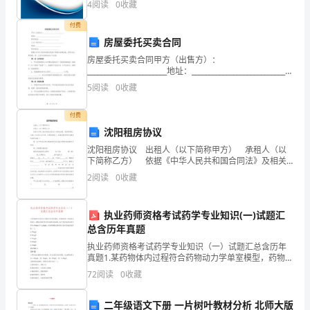
为
4
阅读
0
收藏
创新、企业风险、企业活力四个维度对企业发展情况进
行评
庆
付费
房屋委托买卖合同
祝
房屋委托买卖合同甲方（出售方）：
_______________________地址：_____________________________
“五
联系电话：_______________________乙
5
阅读
0
收藏
一”
付费
国
沈阳租房协议
际
沈阳租房协议 出租人（以下简称甲方） 承租人（以
下简称乙方） 依据《中华人民共和国合同法》及相关
劳
法规、规章的规定，出租人与承租人在平等、自愿的基
2
阅读
0
收藏
础上，就房屋租赁的有关事宜达成协议如下：
动
执业药师资格考试药学专业知识(一)试题汇
节，
总含历年真题
充
执业药师资格考试药学专业知识（一）试题汇总含历年
真题1.某药物体内过程符合药物动力学单室模型，药物消
分
除按一级速率过程进行，静脉注射给药后进行血药浓度
72
阅读
0
收藏
监测，1h 和 4h 时血药浓度分别为 100mg/
展
二年级语文下册 一片树叶教材分析 北师大版