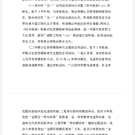
动
方
案
如下实施方案：
范
文
工
会
庆
祝
五
一