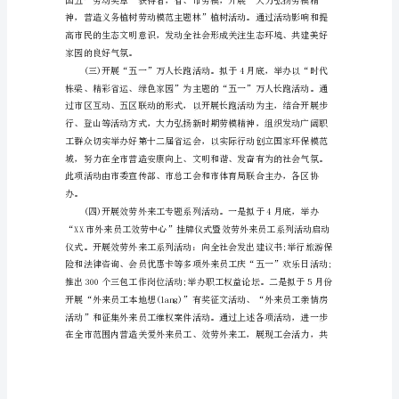
劳
动
节
活
动
市总工会、市电视台和电台联
方
案
范
文
今
年
是