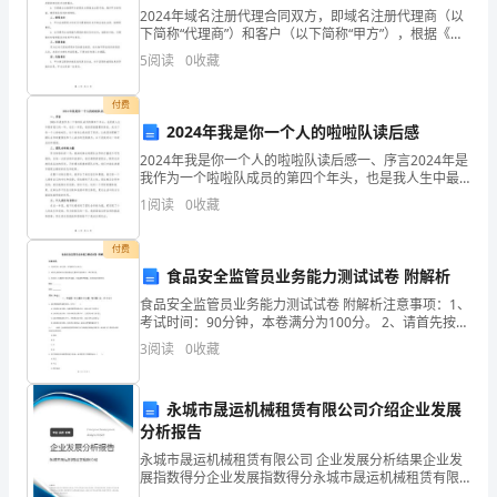
2024年域名注册代理合同双方，即域名注册代理商（以
章
下简称“代理商”）和客户（以下简称“甲方”），根据《中
华人民共和国合同法》及相关法律法规的规定，经平等
5
阅读
0
收藏
和
协商，就甲方授权代理商注册域名的相关事宜达成如
省、
付费
2024年我是你一个人的啦啦队读后感
市、
2024年我是你一个人的啦啦队读后感一、序言2024年是
我作为一个啦啦队成员的第四个年头，也是我人生中最
区
有意义的一年。在这一年里，我承担着重要的角色，成
1
阅读
0
收藏
为了你一个人的啦啦队。这个角色让我收获了很多，让
劳
付费
模
食品安全监管员业务能力测试试卷 附解析
办。
评
食品安全监管员业务能力测试试卷 附解析注意事项：1、
考试时间：90分钟，本卷满分为100分。 2、请首先按要
选
求在试卷的指定位置填写您的姓名、单位等信息。 3、本
3
阅读
0
收藏
卷共三大题型分别为单选题、多选题和判断题
表
永城市晟运机械租赁有限公司介绍企业发展
彰
分析报告
年。
永城市晟运机械租赁有限公司 企业发展分析结果企业发
展指数得分企业发展指数得分永城市晟运机械租赁有限
公司综合得分说明：企业发展指数根据企业规模、企业