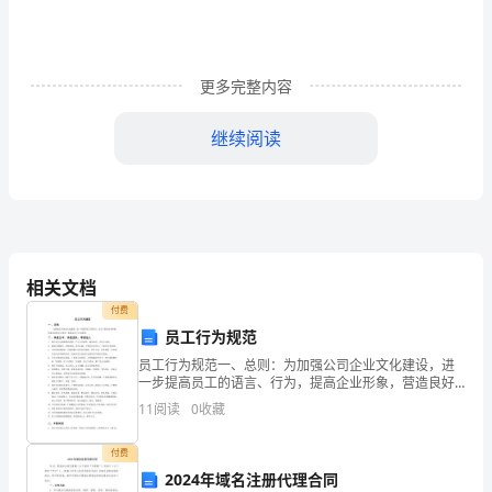
我
市
更多完整内容
实
继续阅读
施，
也
是
全
相关文档
国
付费
“五
员工行为规范
员工行为规范一、总则：为加强公司企业文化建设，进
一”
一步提高员工的语言、行为，提高企业形象，营造良好
的办公秩序，特制定以下行为准则。二、热爱公司，热
劳
11
阅读
0
收藏
爱团队，尊重他人遵守社会公德和职业道德，严守公司
机密，廉
动
家园的良好气氛。
付费
2024年域名注册代理合同
奖