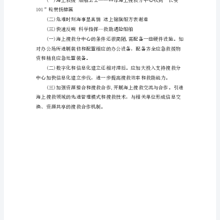
度
工
作
总
结
范
文
在
**
市
委、
市