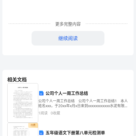
政
府
的
更多完整内容
正
继续阅读
确
领
导
下，
相关文档
**
公司个人一周工作总结
市
公司个人一周工作总结 公司个人一周工作总结1 本人
101”轮赞扬牌匾
姓名xxx，于20xx年x月x日来到xxxxxxxxxxxx水泥有限责
海
任公司工作，现将一周工作情况总结如下： 1、在公司
1
阅读
0
收藏
制造车间原料立磨担任
上
付费
搜
五年级语文下册第八单元检测单