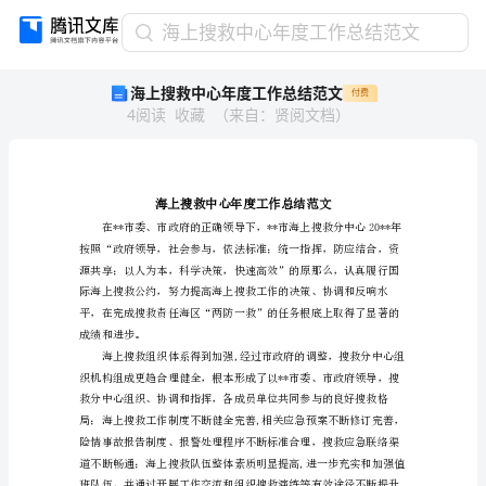
海
海上搜救中心年度工作总结范文
上
海上搜救中心年度工作总结范文
付费
搜
4
阅读
收藏
（
来自
：
贤阅文档
）
救
中
心
年
度
工
作