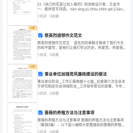
救
25《自己的花是让别人看的》检测单设计者：王金华
一、看拼音写词语。 tiān xìng yǔ zhòu zhēn qiē jǐ liáng
分
cāo z
1
阅读
0
收藏
资和精良应急处置装备。
中
付费
心
祭英烈感想作文范文
祭英烈感想作文范文 是先烈的奉献才换来了我们今天
20**
的和平盛世，是他们让我们牢记历史，热爱党，热爱祖
国，热爱家乡，激起了我们的爱国主义热情。下面就是
年
1
阅读
0
收藏
提供的祭英烈感想，一起来看一下吧。 又一个清明节
按
付费
事业单位加强党风廉政建设的做法
换、资源共享的搜救合作机制。
照
事业单位防治__工作汇报根据十七届__纪委第六次全会关
“政
于研究制定社会领域防治__工作指导意见的部署，今年4
月21日，国家预防__局召开了事业单位防治__调研座谈
2
阅读
0
收藏
会，明确指出做好事业单位防治__工作，对
府
领
蔷薇的养殖方法与注意事项
导，
蔷薇的养殖方法与注意事项 蔷薇的养殖方法与注意事项
（集锦5篇），以下是小编帮大家整理后的蔷薇的养殖方
社
法与注意事项，欢迎大家收藏分享。篇1：蔷薇的养殖方
2
阅读
0
收藏