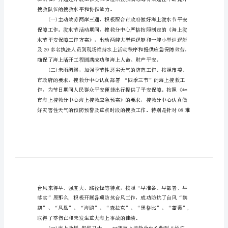
总
结
范
成绩和进步。
文
海
上
搜
救
中
心
搜救队伍的搜救水平和协作能力。
年