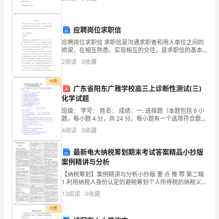
法与注意事项 蔷薇花的养殖方法
会
参
应聘岗位求职信
与，
应聘岗位求职信 求职信是沟通求职者和用人单位之间的
桥梁，在相互熟悉、实现相互的交往，是求职信的基本
功能，那么求职信怎么写呢。下面是我为大家整理的应
依
2
阅读
0
收藏
聘岗位求职信，欢迎大家与参考，盼望对大家有所关
心。
法
付费
广东省阳东广雅学校高三上诊断性测试(三)
标
化学试题
准；
班级： 学号： 姓名： 成绩：一. 选择题（本题包括 6 小
题，每小题 4 分，共 24 分。每小题有一个选项符合题
意。 ）1．下列说法不．正确 ．．的是( )A．Na2O2 能
统
4
阅读
0
收藏
与 CO2 反应，可用
一
最新电大纳税筹划期末考试答案精品小抄版
案例精讲与分析
指
【纳税筹划】案例精讲与分析小抄版 重 点 推 荐 第二辑
挥，
1.利用纳税人身份认定的避税筹划个人所得税的纳税义务
人，包括居民纳税义务人和非居民纳税义务人两种。居
13
阅读
0
收藏
防
民纳税义务人就
付费
应