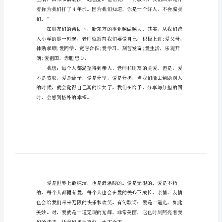
分
享
作
文
范
大家都认为他是个朴实厚道的人。
文
大
家
一
定
都
听
们。”