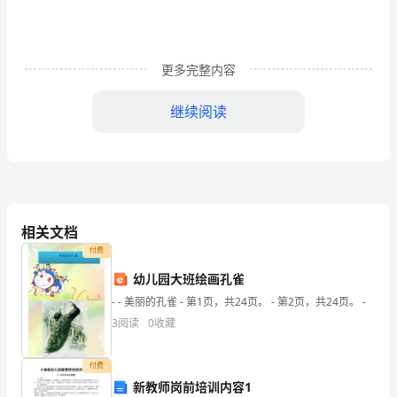
是
俞
更多完整内容
敏
洪
继续阅读
校
长。
他
的
相关文档
付费
母
幼儿园大班绘画孔雀
亲
- - 美丽的孔雀 - 第1页，共24页。 - 第2页，共24页。 -
曾
3
阅读
0
收藏
的。
经
付费
对
新教师岗前培训内容1