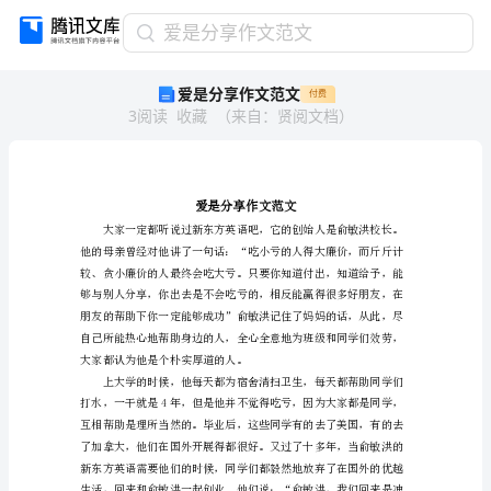
爱
爱是分享作文范文
是
爱是分享作文范文
付费
分
3
阅读
收藏
（
来自
：
贤阅文档
）
享
作
文
范
文
爱
是