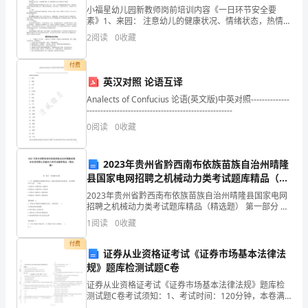
小福星幼儿园新教师岗前培训内容《一日环节安全要
他
素》1、来园： 注意幼儿的健康状况、情绪状态，热情招
呼幼儿，注意他们是否带有危险物品，如：别针、纽
讲
2
阅读
0
收藏
扣、小刀、硬币、铁丝、玻璃器皿等。如果有，我们要
及时将其
了
付费
英汉对照 论语互译
一
Analects of Confucius 论语(英文版)中英对照--------------
句
-----------------------------------------------------
0
阅读
0
收藏
话：
“吃
2023年贵州省黔西南布依族苗族自治州晴隆
县国家电网招聘之机械动力类考试题库精品（精
小
选题）
2023年贵州省黔西南布依族苗族自治州晴隆县国家电网
亏
招聘之机械动力类考试题库精品（精选题） 第一部分 单
选题(50题) 1、有一减速器传动装置由带传动、链传动和
1
阅读
0
收藏
齿轮传动组成，其安排顺序以方案(
的
付费
证券从业资格证考试《证券市场基本法律法
人
规》题库检测试题C卷
得
证券从业资格证考试《证券市场基本法律法规》题库检
测试题C卷考试须知：1、考试时间：120分钟，本卷满
大
分为100分。 2、请首先按要求在试卷的指定位置填写您