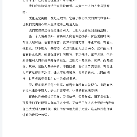
说
过
新
东
朗;爱祖国，赤胆忠心。
方
英
语
吧，
它
时，会感到格外的幸福。
的
创
始
人