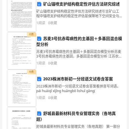
矿山锚喷支护结构稳定性评估方法研究综述
年
份额。
矿山锚喷支护结构稳定性评估方法研究综述引言矿山工
程中锚喷支护结构的稳定性评估是保障地下空间安全与
里，
工程可持续性的关键技术环节。随着深部资源开采的推
1
阅读
0
收藏
进，岩体结构复杂性与地质灾害风险显著增加，对支护
我
结构的可
强了市场竞争力。
付费
司
苏麦3号抗赤霉病性的主基因＋多基因混合模
四、存在问题与改进措施
型分析
面
苏麦3号抗赤霉病性的主基因＋多基因混合模型分析苏麦
3号抗赤霉病性的主基因，多基因混合模型分析 江苏农业
临
学报 .. . , , :~苏麦 号抗赤霉病性的主基因 多基因混合模型
1
阅读
0
收藏
分析 任丽娟, 张 旭, 周
了
付费
市
2023株洲市新初一分班语文试卷含答案
2023株洲市新初一分班语文试卷含答案看拼音写词语。
场
平。
pái huáiqī xījīng huāngbō lishuǐ gāng(
竞
1
阅读
0
收藏
争
舒城县最新材料员专业管理实务（各地真
激
题）
舒城县最新材料员专业管理实务（各地真题） 第一部分