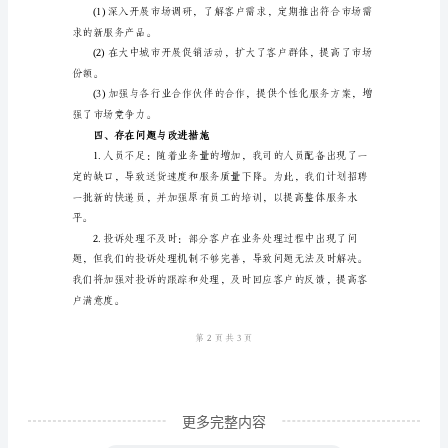
1.提高服务质量：
模
板
送货速度和准确率。
一、
工
作
平，有效提高了客户满意度。
概
述
踪，增强了客户体验。
2024
2.控制成本：
年
是
我
司
更多完整内容
快