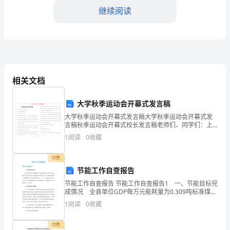
递
继续阅读
业
务
发
运输成本。
相关文档
展
的
大学秋季运动会开幕式发言稿
性和效率。
关
大学秋季运动会开幕式发言稿大学秋季运动会开幕式发
言稿秋季运动会开幕式校长发言稿老师们、同学们：上
午好!通过一段时间的精心筹备，今天，我们全体师生以
键
1
阅读
0
收藏
饱满的精神姿态迎来了浦东部20xx年秋季运动会的
整体效益。
一
付费
3.拓展市场：
节能工作自查报告
年。
节能工作自查报告 节能工作自查报告1 一、节能目标完
在
成情况 全县单位GDP每万元能耗量为0.309吨标准煤，
同比下降2.46%,预定目标是下降1.65%，超额完成了预
1
阅读
0
收藏
这
定目标；目前，我县单位地区生产
求的新服务产品。
一
付费