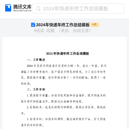
2024
2024年快递年终工作总结模板
年
2024年快递年终工作总结模板
付费
快
4
阅读
收藏
（
来自
：
尚阅文库
）
递
年
终
工
作
总
一、工作概述
结