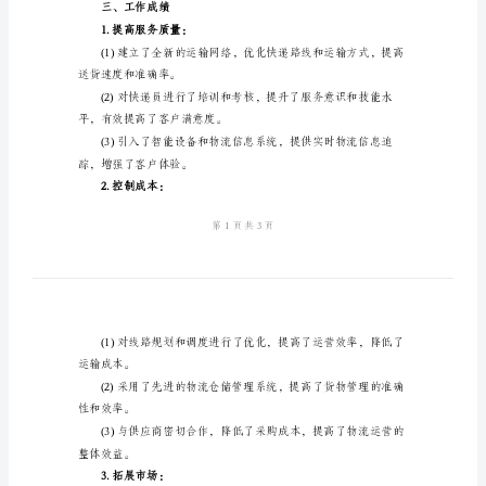
模
板
的成绩。
2024
二、工作目标
年
快
递
年
终
本。
工
作
业务的市场份额。
总
三、工作成绩
结