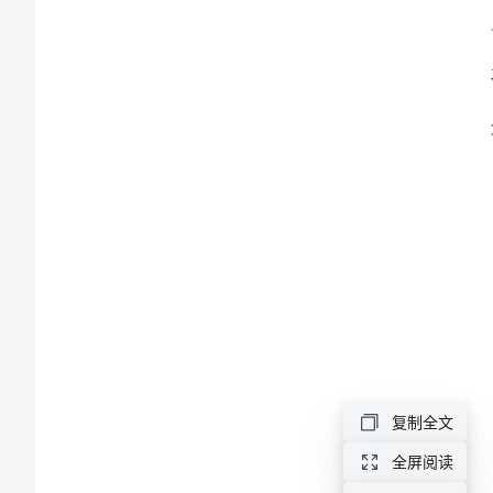
2024
年
年
度
工
作
小
结
最
新
一、
复制全文
总
全屏阅读
体