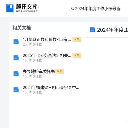
2024
年
相关文档
2024年年
年
1.1优班正数和负数-1.3有理数的加法考试题-副本
付费
度
2
阅读
0
收藏
工
2025年《公务员法》相关法律法规知识考试题库附答案【研优卷】
付费
1
阅读
0
收藏
作
办异地检车委托书
付费
1
阅读
0
收藏
小
2024年福建省三明市泰宁县中级统计师《统计基础知识理论及相关知识》临考冲刺试题含解析
1
阅读
0
收藏
结
最
新