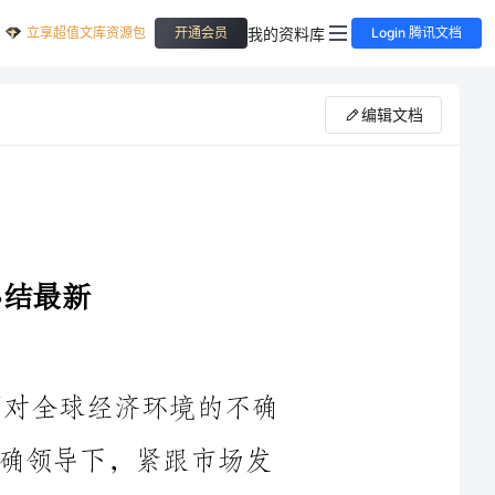
立享超值文库资源包
我的资料库
开通会员
Login 腾讯文档
编辑文档
2024年是充满挑战和机遇的一年。面对全球经济环境的不确
定性和竞争的加剧，我们公司在高层的正确领导下，紧跟市场发
展的潮流，坚持创新驱动发展战略，不断优化产品结构，提高市
场占有率和盈利能力。本次工作小结将对2024年公司的主要工作