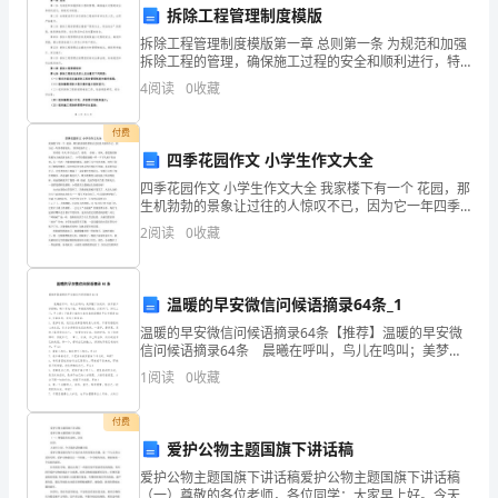
保
拆除工程管理制度模版
拆除工程管理制度模版第一章 总则第一条 为规范和加强
道
拆除工程的管理，确保施工过程的安全和顺利进行，特
制定本制度。第二条 本制度适用于涉及拆除工程的所有
性。
路
4
阅读
0
收藏
单位及人员，必须严格遵守。第三条 拆除工程的管理应
畅
付费
四季花园作文 小学生作文大全
通
四季花园作文 小学生作文大全 我家楼下有一个 花园，那
有
生机勃勃的景象让过往的人惊叹不已，因为它一年四季
第五章其他规定
都很美， 四季花园作文 。 寒冷的 冬天 终于过去了，
2
阅读
0
收藏
春阳， 春雨 ，春风，春雷跟着春姑娘
序，
保
温暖的早安微信问候语摘录64条_1
障
温暖的早安微信问候语摘录64条【推荐】温暖的早安微
信问候语摘录64条 晨曦在呼叫，鸟儿在鸣叫；美梦醒
市
了快起床，推开窗户好舒畅；刷个牙洗个脸，幸福就到
1
阅读
0
收藏
眼前；打家开门，好运上门。早上好！下面是小编为
民
付费
出
爱护公物主题国旗下讲话稿
行
爱护公物主题国旗下讲话稿爱护公物主题国旗下讲话稿
（一）尊敬的各位老师，各位同学：大家早上好。今天