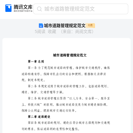
城
城市道路管理规定范文
市
城市道路管理规定范文
付费
道
5
阅读
收藏
（
来自
：
尚阅文库
）
路
管
理
规
定
范
第一章总则
文