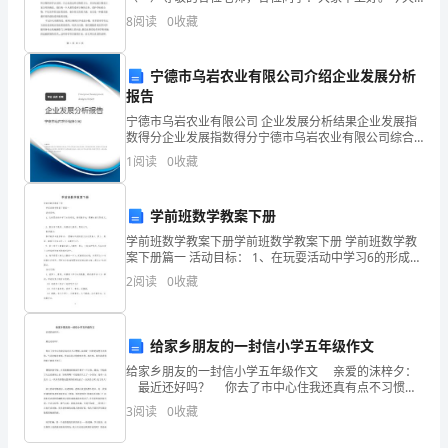
我讲话的题目是爱护公物是我们每个公民应该具有的基
第六章附则
的
8
阅读
0
收藏
本美德，是一个人完美心灵的写照。爱护公物能显示一
个班级、
安
宁德市乌岩农业有限公司介绍企业发展分析
全
报告
和
宁德市乌岩农业有限公司 企业发展分析结果企业发展指
数得分企业发展指数得分宁德市乌岩农业有限公司综合
得分说明：企业发展指数根据企业规模、企业创新、企
便
1
阅读
0
收藏
业风险、企业活力四个维度对企业发展情况进行评价。
该企
利，
学前班数学教案下册
根
学前班数学教案下册学前班数学教案下册 学前班数学教
案下册篇一 活动目标： 1、在玩耍活动中学习6的形成，
据
熟识数字6，理解6的实际意义。 2、激发学习爱好，进
2
阅读
0
收藏
展幼儿操作，思维力气。
相
关
给家乡朋友的一封信小学五年级作文
法
给家乡朋友的一封信小学五年级作文 亲爱的沫梓夕：
最近还好吗？ 你去了市中心住我还真有点不习惯
律
呢。以前我一回到老家便会去找你，气还没喘过来呢，
3
阅读
0
收藏
所以总是让你哈哈大笑。现在呢，现在我连你的影子
法