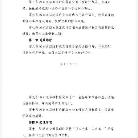
城
市
规，制定本规定。
道
路
建设、维护、交通管理等方面。
管
理
规
定
第二章道路建设
范
文
第
一