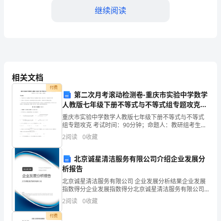
路
继续阅读
的
管
理，
设备检修等，确保道
维
相关文档
护
付费
第二次月考滚动检测卷-重庆市实验中学数学
人教版七年级下册不等式与不等式组专题攻克练
城
护效率和质量。
习题（含答案详解）
重庆市实验中学数学人教版七年级下册不等式与不等式
市
第四章交通管理
组专题攻克 考试时间：90分钟；命题人：教研组考生注
意：1、本卷分第I卷（选择题）和第Ⅱ卷（非选择题）两
2
阅读
0
收藏
交
部分，满分100分，考试时间90分钟2、答卷前，
通
北京诚星清洁服务有限公司介绍企业发展分
则，保障市民出行的安全和便利。
析报告
秩
北京诚星清洁服务有限公司 企业发展分析结果企业发展
指数得分企业发展指数得分北京诚星清洁服务有限公司
序，
综合得分说明：企业发展指数根据企业规模、企业创
2
阅读
0
收藏
新、企业风险、企业活力四个维度对企业发展情况进行
确
评价。
付费